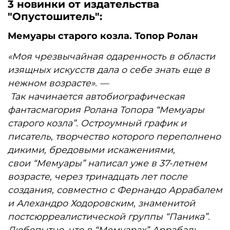
3 новинки от издательства
"Опустошитель":
Мемуары старого козла. Топор Ролан
«Моя чрезвычайная одаренность в области
изящных
искусств дала о себе знать еще в
нежном возрасте». —
Так начинается автобиографическая
фантасмагория
Ролана Топора “Мемуары
старого козла”. Остроум
ный график и
писатель, творчество которого пере
полнено
дикими, бредовыми искажениями,
свои
“Мемуары” написал уже в 37-летнем
возрасте, через
тринадцать лет после
создания, совместно с Фернан
до Аррабалем
и Алехандро Ходоровским, знаменитой
постсюрреалистической группы “Паника”.
Любопыт
но, что в “Мемуарах” Аррабаль