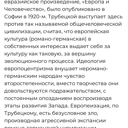
евразийское произведение, «Европа и
Человечество», было опубликовано в
Софии в 1920-м. Трубецкой выступает здесь
против так называемой общечеловеческой
цивилизации, считая, что европейская
культура (романо-германская) в
собственных интересах выдает себя за
культуру как таковую, за вершину
эволюционного процесса. Идеология
европоцентризма внушает неромано-
германским народам чувство
второстепенности, вместо творчества они
довольствуются подражательством, с
постоянным опозданием воспроизводя
этапы развития Запада. Европеизация, по
Трубецкому, есть безусловное зло,
производная агрессивной экспансии
романо-германской цивилизации.