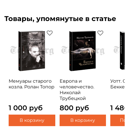
Товары, упомянутые в статье
Мемуары старого
Европа и
Уотт. С
козла. Ролан Топор
человечество.
Беккет
Николай
Трубецкой
1 000 руб
800 руб
1 48
В корзину
В корзину
Под