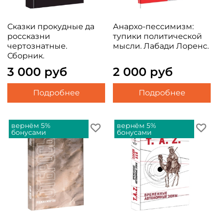
Сказки прокудные да
Анархо-пессимизм:
россказни
тупики политической
чертознатные.
мысли. Лабади Лоренс.
Сборник.
3 000 руб
2 000 руб
Подробнее
Подробнее
вернём 5%
вернём 5%
бонусами
бонусами