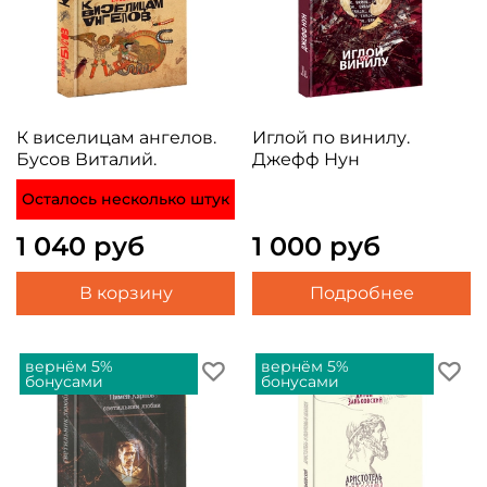
К виселицам ангелов.
Иглой по винилу.
Бусов Виталий.
Джефф Нун
Осталось несколько штук
1 040 руб
1 000 руб
В корзину
Подробнее
вернём 5%
вернём 5%
бонусами
бонусами