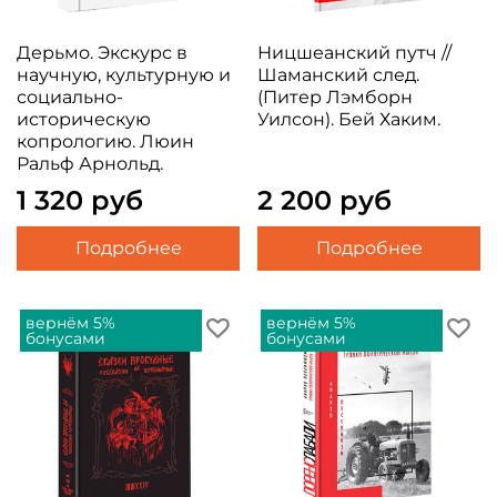
Дерьмо. Экскурс в
Ницшеанский путч //
научную, культурную и
Шаманский след.
социально-
(Питер Лэмборн
историческую
Уилсон). Бей Хаким.
копрологию. Люин
Ральф Арнольд.
1 320 руб
2 200 руб
Подробнее
Подробнее
вернём 5%
вернём 5%
бонусами
бонусами