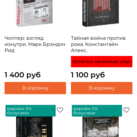
Чоппер: взгляд
Тайная война против
изнутри. Марк Брэндон
рока. Константайн
Рид
Алекс.
Осталось несколько штук
1 400 руб
1 100 руб
В корзину
В корзину
вернём 5%
вернём 5%
бонусами
бонусами