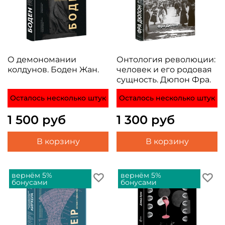
О демономании
Онтология революции:
колдунов. Боден Жан.
человек и его родовая
сущность. Дюпон Фра.
Осталось несколько штук
Осталось несколько штук
1 500 руб
1 300 руб
В корзину
В корзину
вернём 5%
вернём 5%
бонусами
бонусами