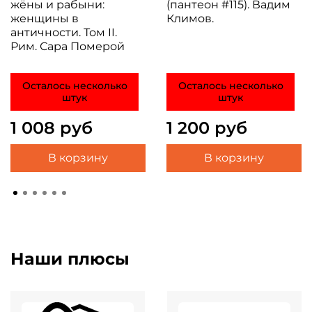
жёны и рабыни:
(пантеон #115). Вадим
женщины в
Климов.
античности. Том II.
Рим. Сара Померой
Осталось несколько
Осталось несколько
штук
штук
1 008 руб
1 200 руб
В корзину
В корзину
Наши плюсы