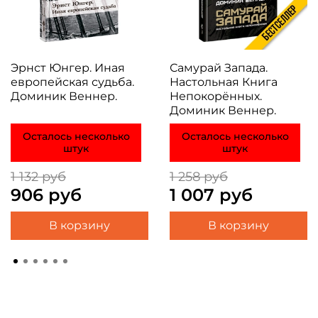
Эрнст Юнгер. Иная
Самурай Запада.
европейская судьба.
Настольная Книга
Доминик Веннер.
Непокорённых.
Доминик Веннер.
Осталось несколько
Осталось несколько
штук
штук
1 132 руб
1 258 руб
906 руб
1 007 руб
В корзину
В корзину