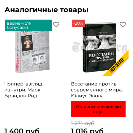
Аналогичные товары
вернём 5%
-20%
бонусами
Чоппер: взгляд
Восстание против
изнутри. Марк
современного мира.
Брэндон Рид
Юлиус Эвола.
Осталось несколько
штук
1 271 руб
1 400 руб
1 016 руб