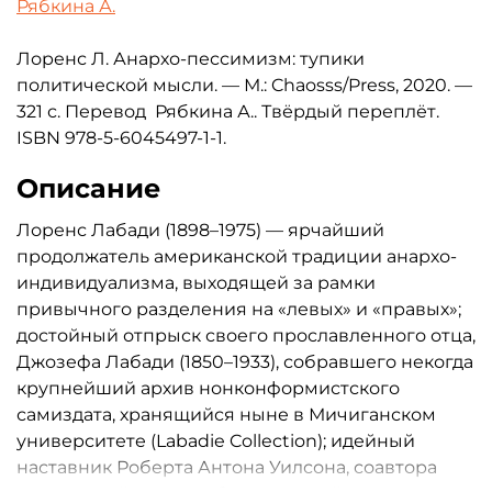
Рябкина А.
Лоренс Л. Анархо-пессимизм: тупики
политической мысли. — М.:
Chaosss/Press
, 2020. —
321 с. Перевод
Рябкина А.
. Твёрдый переплёт.
ISBN 978-5-6045497-1-1.
Описание
Лоренс Лабади (1898–1975) — ярчайший
продолжатель американской традиции анархо-
индивидуализма, выходящей за рамки
привычного разделения на «левых» и «правых»;
достойный отпрыск своего прославленного отца,
Джозефа Лабади (1850–1933), собравшего некогда
крупнейший архив нонконформистского
самиздата, хранящийся ныне в Мичиганском
университете (Labadie Collection); идейный
наставник Роберта Антона Уилсона, соавтора