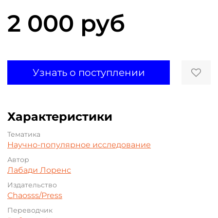
2 000 руб
Узнать о поступлении
Характеристики
Тематика
Научно-популярное исследование
Автор
Лабади Лоренс
Издательство
Chaosss/Press
Переводчик