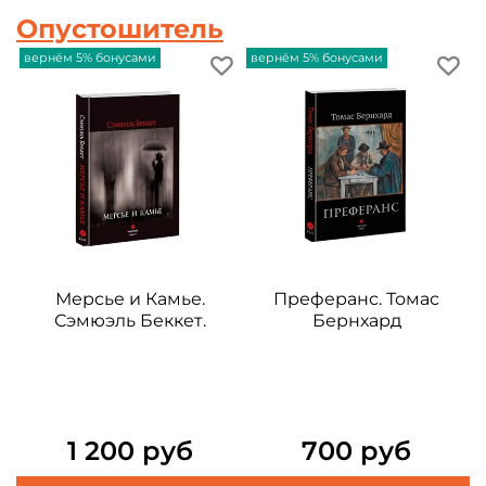
Опустошитель
вернём 5% бонусами
вернём 5% бонусами
в
Мерсье и Камье.
Преферанс. Томас
Сэмюэль Беккет.
Бернхард
1 200 руб
700 руб