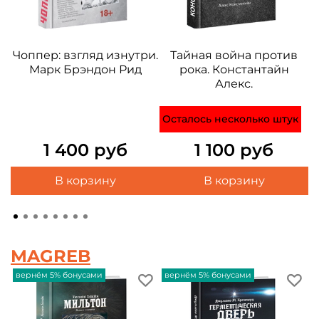
Чоппер: взгляд изнутри.
Тайная война против
Марк Брэндон Рид
рока. Константайн
Алекс.
Осталось несколько штук
О
1 400 руб
1 100 руб
В корзину
В корзину
MAGREB
вернём 5% бонусами
вернём 5% бонусами
в