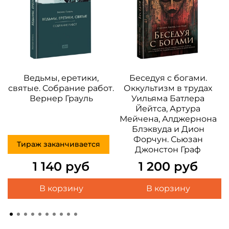
Ведьмы, еретики,
Беседуя с богами.
святые. Собрание работ.
Оккультизм в трудах
Вернер Грауль
Уильяма Батлера
м
Йейтса, Артура
Мейчена, Алджернона
Блэквуда и Дион
Форчун. Сьюзан
Тираж заканчивается
Джонстон Граф
1 140 руб
1 200 руб
В корзину
В корзину