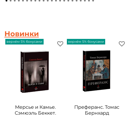
Новинки
вернём 5% бонусами
вернём 5% бонусами
в
Мерсье и Камье.
Преферанс. Томас
Сэмюэль Беккет.
Бернхард