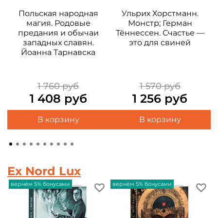
Польская народная
Ульрих Хорстманн.
С
магия. Родовые
Монстр; Герман
предания и обычаи
Тённессен. Счастье —
западных славян.
это для свиней
Йоанна Тарнавска
1 760 руб
1 570 руб
1 408 руб
1 256 руб
В корзину
В корзину
Ex Nord Lux
вернём 5% бонусами
вернём 5% бонусами
в