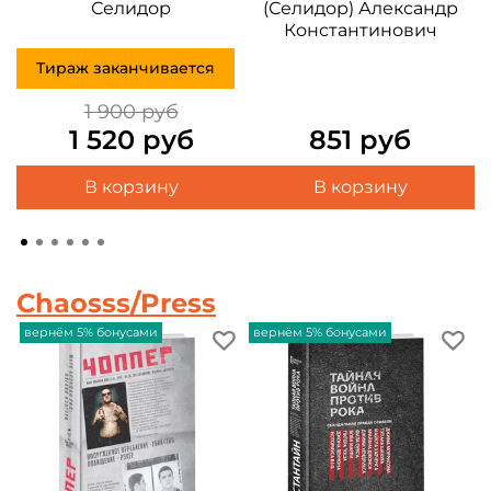
Селидор
(Селидор) Александр
Константинович
Тираж заканчивается
О
1 900 руб
1 520 руб
851 руб
В корзину
В корзину
Chaosss/Press
вернём 5% бонусами
вернём 5% бонусами
в