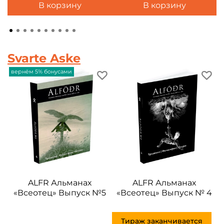
В корзину
В корзину
Svarte Aske
вернём 5% бонусами
ALFR Альманах
ALFR Альманах
«Всеотец» Выпуск №5
«Всеотец» Выпуск № 4
Тираж заканчивается
О