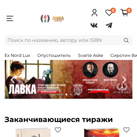
0
0
Ex Nord Lux
Опустошитель
Svarte Aske
Сиротин В
Заканчивающиеся тиражи