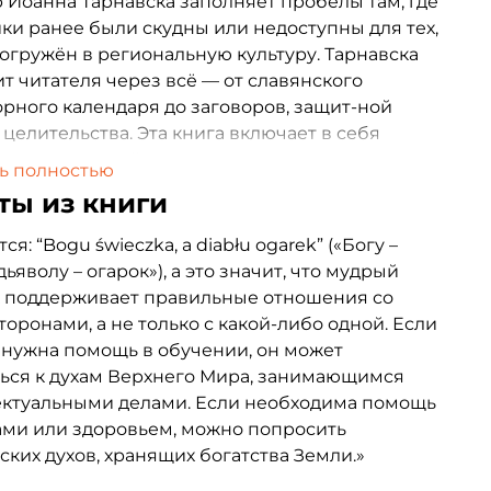
 Йоанна Тарнавска заполняет пробелы там, где
ки ранее были скудны или недоступны для тех,
погружён в региональную культуру. Тарнавска
т читателя через всё — от славянского
рного календаря до заговоров, защит-ной
 целительства. Эта книга включает в себя
р, наполненный традиционными польскими
ь полностью
ниями, — идеальный спутник как для местных
ты из книги
ов, так и для представителей диаспоры.
я мир под руководством носителя польской
ся: “Bogu świeczka, a diabłu ogarek” («Богу –
и и делая его доступным благодаря
дьяволу – огарок»), а это значит, что мудрый
влению каждого заговора и произносимой
к поддерживает правильные отношения со
 как на польском, так и на русском языках,
торонами, а не только с какой-либо одной. Если
ь приглашается к персонализации своего
 нужна помощь в обучении, он может
 через этот богатый мир народной магии.
ься к духам Верхнего Мира, занимающимся
ектуальными делами. Если необходима помощь
ами или здоровьем, можно попросить
ских духов, хранящих богатства Земли.»