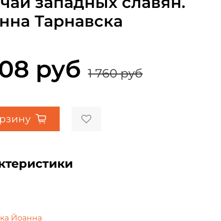
чаи западных славян.
нна Тарнавска
408 руб
1 760 руб
орзину
ктеристики
а
ка Йоанна