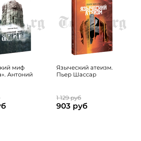
кий миф
Языческий атеизм.
В
а». Антоний
Пьер Шассар
б
1 129 руб
1
уб
903 руб