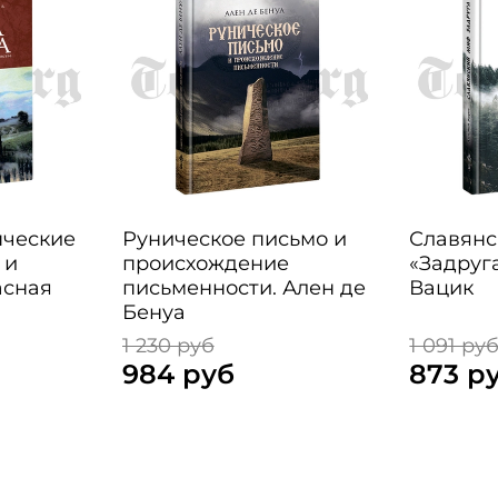
ыческие
Руническое письмо и
Славянс
 и
происхождение
«Задруг
асная
письменности. Ален де
Вацик
Бенуа
1 230 руб
1 091 ру
984 руб
873 р