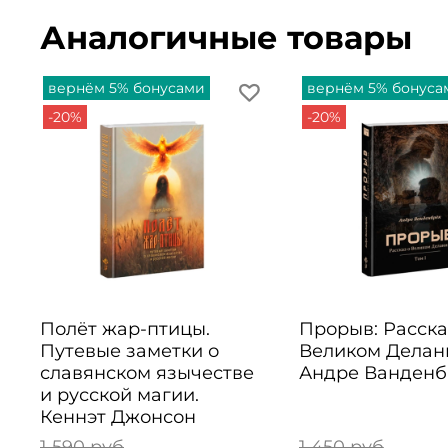
Аналогичные товары
вернём 5% бонусами
вернём 5% бонуса
-20%
-20%
Полёт жар-птицы.
Прорыв: Расска
Путевые заметки о
Великом Делани
славянском язычестве
Андре Ванденб
и русской магии.
Кеннэт Джонсон
1 590 руб
1 450 руб