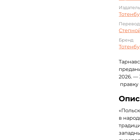
Издател
Тотенбу
Перевод
Степной
Бренд
Тотенбу
Тарнавс
предани
2026. —
правку 
Опис
«Польск
в народ
традиц
западны