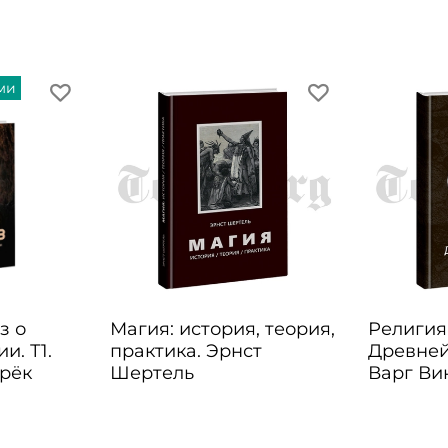
ми
з о
Магия: история, теория,
Религия
и. Т1.
практика. Эрнст
Древней
рёк
Шертель
Варг Ви