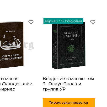
вернём 5% бонусами
 и магия
Введение в магию том
 Скандинавии.
3. Юлиус Эвола и
кирнес
группа УР
Тираж заканчивается