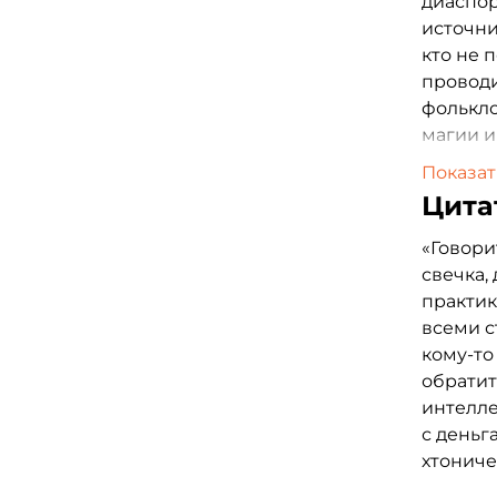
диаспор
источни
кто не 
проводи
фолькло
магии и
гримуа
Показат
заклина
Цита
практик
Исследу
«Говорит
традици
свечка, 
предста
практи
формулы
всеми с
читател
кому-то
ремесла
обратит
интелл
с деньг
хтониче