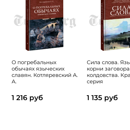
О погребальных
Сила слова. Яз
обычаях языческих
корни заговора
славян. Котляревский А.
колдовства. Кр
А.
серия
1 216 руб
1 135 руб