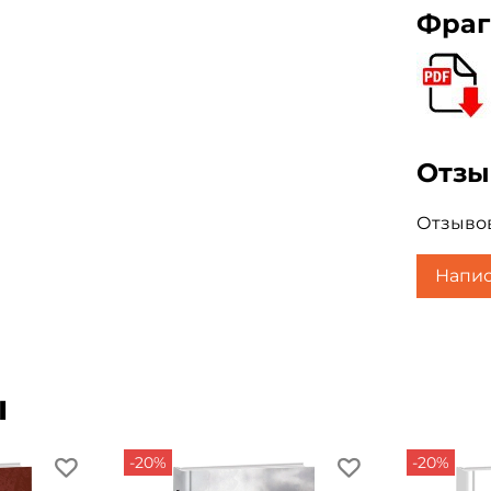
Фраг
Отз
Отзывов
Напис
ы
-20%
-20%