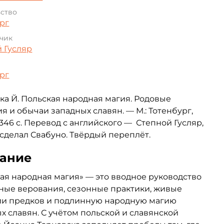
ьство
рг
чик
 Гусляр
рг
ка Й. Польская народная магия. Родовые
я и обычаи западных славян. — М.: Тотенбург,
 346 с. Перевод с английского — Степной Гусляр,
сделал Свабуно. Твёрдый переплёт.
ание
ая народная магия» — это вводное руководство
ные верования, сезонные практики, живые
ии предков и подлинную народную магию
х славян. С учётом польской и славянской