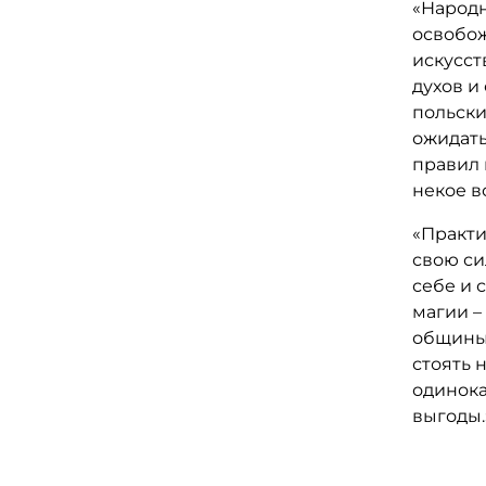
«Народн
освобож
искусст
духов и
польски
ожидать
правил 
некое в
«Практи
свою си
себе и 
магии –
общины,
стоять 
одинока
выгоды.