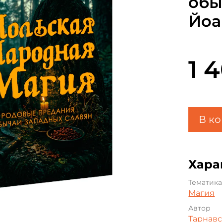
обы
Йоа
1 
В к
Хара
Тематик
Магия
Автор
Тарнавс