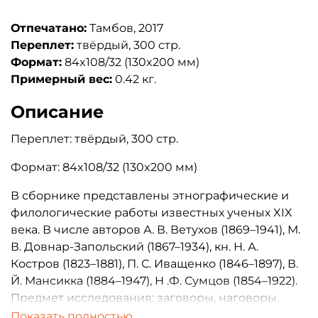
Отпечатано:
Тамбов, 2017
Переплет:
твёрдый, 300 стр.
Формат:
84x108/32 (130x200 мм)
Примерный вес:
0.42 кг.
Описание
Переплет: твёрдый, 300 стр.
Формат: 84x108/32 (130x200 мм)
В сборнике представлены этнографические и
филологические работы известных ученых XIX
века. В числе авторов А. В. Ветухов (1869–1941), М.
В. Довнар-Запольский (1867–1934), кн. Н. А.
Костров (1823–1881), П. С. Иващенко (1846–1897), В.
Й. Мансикка (1884–1947), Н .Ф. Сумцов (1854–1922).
Предмет исследования: заговоры, наговоры,
шептанья и пр. — «темные углы» народной веры
Показать полностью