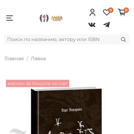
0
0
Главная
Лавка
вернем 46 бонусов на счет