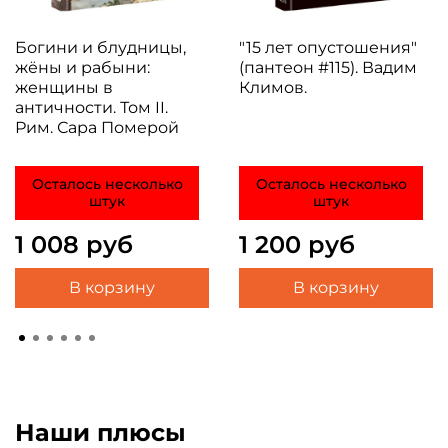
Богини и блудницы,
"15 лет опустошения"
жёны и рабыни:
(пантеон #115). Вадим
женщины в
Климов.
античности. Том II.
Рим. Сара Померой
Осталось несколько
Осталось несколько
штук
штук
1 008 руб
1 200 руб
В корзину
В корзину
Наши плюсы