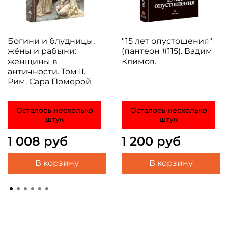
Богини и блудницы,
"15 лет опустошения"
жёны и рабыни:
(пантеон #115). Вадим
женщины в
Климов.
античности. Том II.
Рим. Сара Померой
Осталось несколько
Осталось несколько
штук
штук
1 008 руб
1 200 руб
В корзину
В корзину