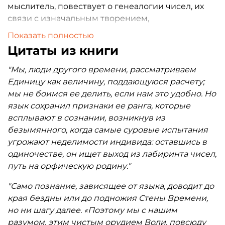
мыслитель, повествует о генеалогии чисел, их
связи с изначальным творением,
метафизическом смысле и связи с
Показать полностью
божественным, до духовной цифровизации
Цитаты из книги
современного мира.
"Мы, люди другого времени, рассматриваем
«Филемон и Бавкида. Смерть в мифическом и
Единицу как величину, поддающуюся расчету;
техническом мире» написана в память друзей,
мы не боимся ее делить, если нам это удобно. Но
погибших в авиакатастрофе в 1971 г. Философ
язык сохранил признаки ее ранга, которые
демонстрирует особенности цивилизационных
всплывают в сознании, возникнув из
угроз нашего времени, обнажая пороки
безымянного, когда самые суровые испытания
статистики и опасности технического прогресса,
угрожают неделимости индивида: оставшись в
общественных предрассудков, упадок морали и
одиночестве, он ищет выход из лабиринта чисел,
нравов.
путь на орфическую родину."
"Само познание, зависящее от языка, доводит до
края бездны или до подножия Стены Времени,
но ни шагу далее. «Поэтому мы с нашим
разумом, этим чистым орудием Воли, повсюду