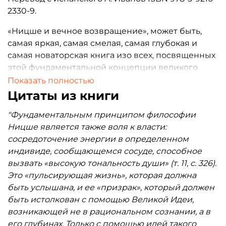
2330-9.
«Ницше и вечное возвращение», может быть,
самая яркая, самая смелая, самая глубокая и
самая новаторская книга изо всех, посвященных
этой фундаментальной концепции великого
автора «Заратустры», который остается столь
Показать полностью
плохо понятым, столь мало глубоко изученным и
Цитаты из книги
столь загадочным и теперь, когда прошло уже
"Фундаментальным принципом философии
более ста лет после «откровения», полученного
Ницше является также воля к власти:
им близ Сильс-Марии в Верхнем Энгадине.
сосредоточение энергии в определенном
Автор книги Мигель Серрано — чилийский
индивиде, сообщающемся сосуде, способное
писатель, аристократ, поэт и визионер. Родился в
вызвать «высокую тональность души» (т. 11, с. 326).
1917 году, принимал участие в Герметическом
Это «пульсирующая жизнь», которая должна
круге, созданном Карлом Густавом Юнгом и
быть услышана, и ее «призрак», который должен
Германом Гессе. Близкий друг Рене Нелли, Эзры
быть истолкован с помощью Великой Идеи,
Паунда, Неру и Далай-ламы. Мигель Серрано
возникающей не в рациональном сознании, а в
умер в 2009 году в Сантьяго.
его глубинах. Только с помощью идей такого