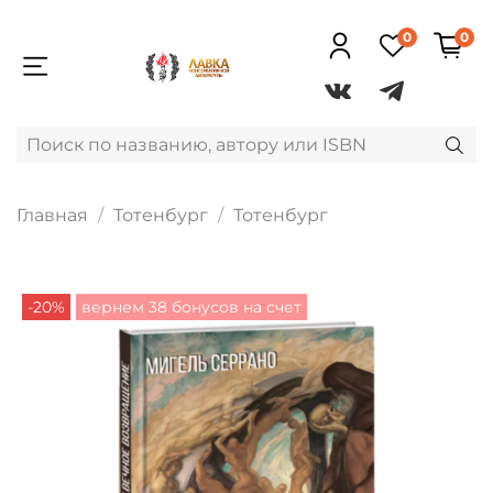
0
0
Главная
Тотенбург
Тотенбург
-20%
вернем 38 бонусов на счет