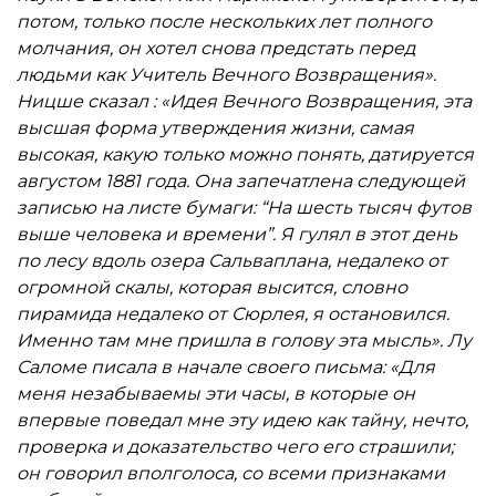
потом, только после нескольких лет полного
молчания, он хотел снова предстать перед
людьми как Учитель Вечного Возвращения».
Ницше сказал : «Идея Вечного Возвращения, эта
высшая форма утверждения жизни, самая
высокая, какую только можно понять, датируется
августом 1881 года. Она запечатлена следующей
записью на листе бумаги: “На шесть тысяч футов
выше человека и времени”. Я гулял в этот день
по лесу вдоль озера Сальваплана, недалеко от
огромной скалы, которая высится, словно
пирамида недалеко от Сюрлея, я остановился.
Именно там мне пришла в голову эта мысль». Лу
Саломе писала в начале своего письма: «Для
меня незабываемы эти часы, в которые он
впервые поведал мне эту идею как тайну, нечто,
проверка и доказательство чего его страшили;
он говорил вполголоса, со всеми признаками