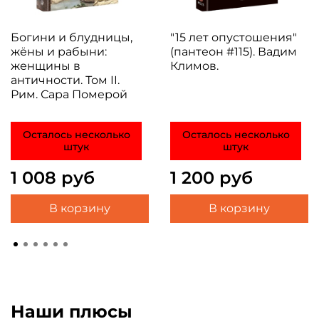
Богини и блудницы,
"15 лет опустошения"
жёны и рабыни:
(пантеон #115). Вадим
женщины в
Климов.
античности. Том II.
Рим. Сара Померой
Осталось несколько
Осталось несколько
штук
штук
1 008 руб
1 200 руб
В корзину
В корзину
Наши плюсы