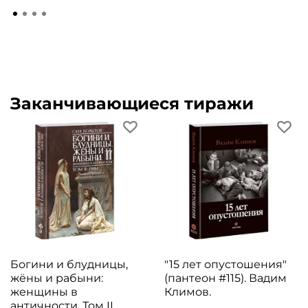
Заканчивающиеся тиражи
Богини и блудницы,
"15 лет опустошения"
жёны и рабыни:
(пантеон #115). Вадим
женщины в
Климов.
античности. Том II.