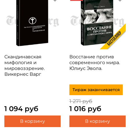
Скандинавская
Восстание против
мифология и
современного мира.
мировоззрение.
Юлиус Эвола.
Викернес Варг
Тираж заканчивается
1 271 руб
1 094 руб
1 016 руб
В корзину
В корзину