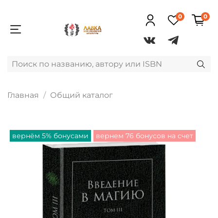
0
0
Главная
Общий каталог
вернём 5% бонусами
вернем 76 бонусов на счет