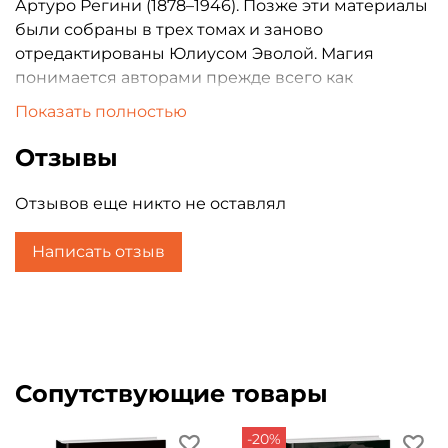
Артуро Регини (1878–1946). Позже эти материалы
были собраны в трех томах и заново
отредактированы Юлиусом Эволой. Магия
понимается авторами прежде всего как
инициатическая наука, нацеленная на
Показать полностью
превосхождение человеческого состояния; как
тернистый путь, открытый далеко не всем. В
Отзывы
сборнике излагаются как теоретические
сведения об окружающем мире и месте
Отзывов еще никто не оставлял
человека в нем, так и описания конкретных
практик и личного опыта. Все авторы выступают
Написать отзыв
под псевдонимами; краткая информация о них
приведена в конце книги.
Сопутствующие товары
-20%