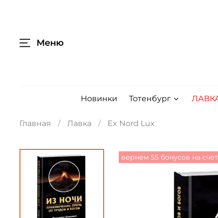
Меню
Новинки
Тотенбург
ЛАВК
Главная
Лавка
Ex Nord Lux
вернем 55 бонусов на сче