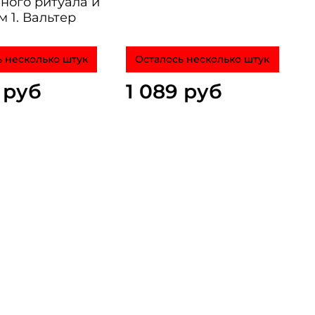
ного ритуала и
 1. Вальтер
 несколько штук
Осталось несколько штук
 руб
1 089 руб