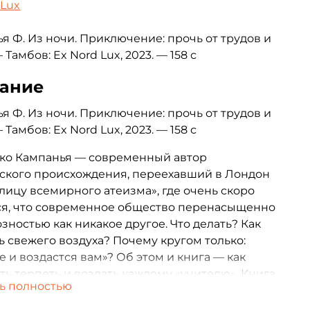
 Lux
я Ф. Из ночи. Приключение: прочь от трудов и
 Тамбов: Ex Nord Lux, 2023. — 158 с
ание
я Ф. Из ночи. Приключение: прочь от трудов и
 Тамбов: Ex Nord Lux, 2023. — 158 с
ко Кампанья — современный автор
ского происхождения, переехавший в Лондон
олицу всемирного атеизма», где очень скоро
ся, что современное общество перенасыщенно
зностью как никакое другое. Что делать? Как
ь свежего воздуха? Почему кругом только:
е и воздастся вам»? Об этом и книга — как
ть терпеть и воздать каждому «учителю». Книга
ь полностью
чно антисоциальная, но иначе и быть не могло
ции, когда общество неотличимо от мясорубки,