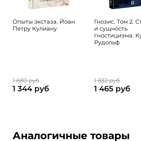
Опыты экстаза. Йоан
Гнозис. Том 2. 
Петру Кулиану
и сущность
гностицизма. К
Рудольф
1 680 руб
1 832 руб
1 344 руб
1 465 руб
Аналогичные товары