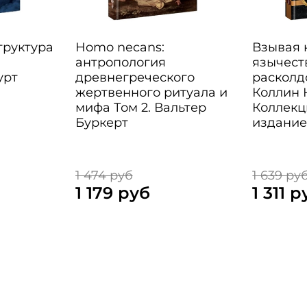
Структура
Homo necans:
Взывая к
антропология
язычест
урт
древнегреческого
расколд
жертвенного ритуала и
Коллин 
мифа Том 2. Вальтер
Коллекц
Буркерт
издани
1 474 руб
1 639 ру
1 179 руб
1 311 р