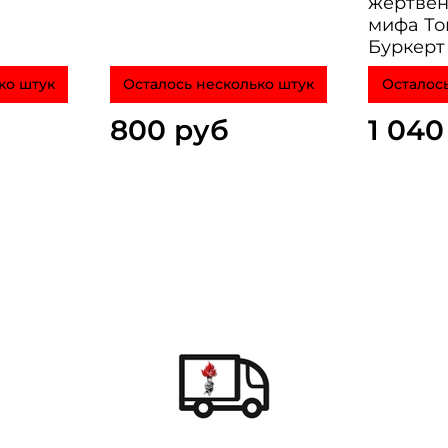
жертвен
мифа Том
Буркерт
ко штук
Осталось несколько штук
Осталось
800 руб
1 040