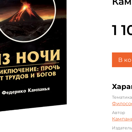
Кам
1 
В к
Хара
Тематик
Филосо
Автор
Кампан
Издател