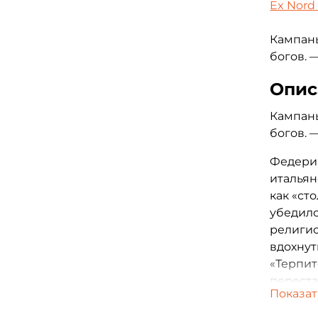
Ex Nord
Кампань
богов. —
Опис
Кампань
богов. —
Федери
итальян
как «ст
убедил
религио
вдохнут
«Терпит
переста
Показат
бесконе
в ситуа