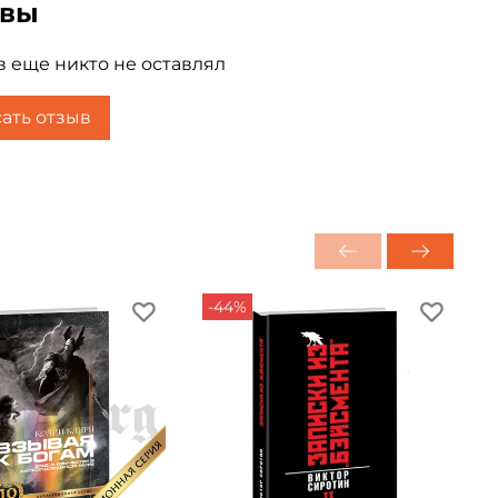
ывы
 в которую предлагается добровольно и с
 еще никто не оставлял
ать отзыв
-44%