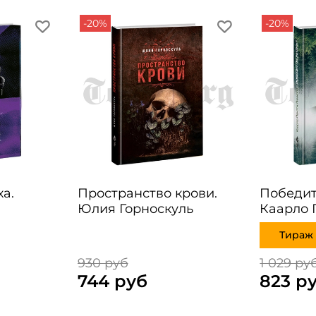
-20%
-20%
а.
Пространство крови.
Победит
Юлия Горноскуль
Каарло 
Тираж 
930 руб
1 029 ру
744 руб
823 р