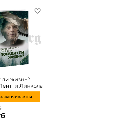
 ли жизнь?
Пентти Линкола
заканчивается
б
уб