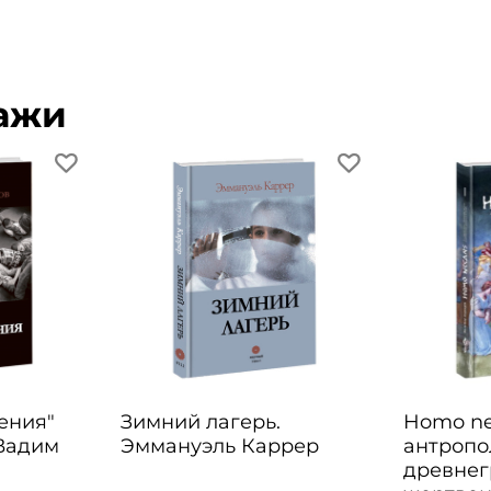
ажи
шения"
Зимний лагерь.
Homo ne
 Вадим
Эммануэль Каррер
антропо
древнег