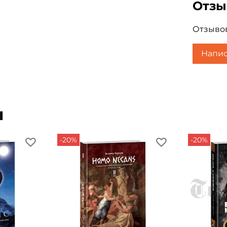
Отз
скакать
песней.
Отзывов
Напис
ы
-20%
-20%