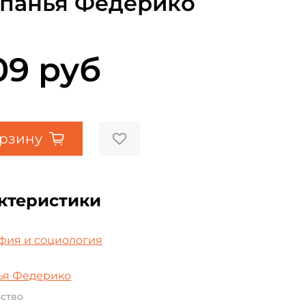
панья Федерико
109 руб
орзину
ктеристики
а
фия и социология
ья Федерико
ьство