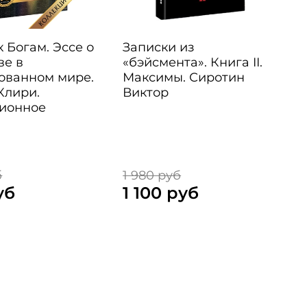
 Богам. Эссе о
Записки из
ве в
«бэйсмента». Книга II.
ованном мире.
Максимы. Сиротин
Клири.
Виктор
ионное
е
б
1 980 руб
1
уб
1 100 руб