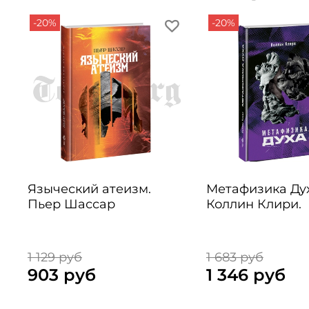
-20%
-20%
Языческий атеизм.
Метафизика Дух
Пьер Шассар
Коллин Клири.
1 129 руб
1 683 руб
903 руб
1 346 руб