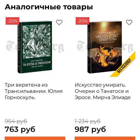
Аналогичные товары
-20%
-20%
Три веретена из
Искусство умирать.
Трансильвании. Юлия
Очерки о Танатосе и
Горноскуль.
Эросе. Мирча Элиаде
954 руб
1 234 руб
763 руб
987 руб