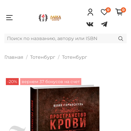
0
0
Главная
Тотенбург
Тотенбург
-20%
вернем 37 бонусов на счет