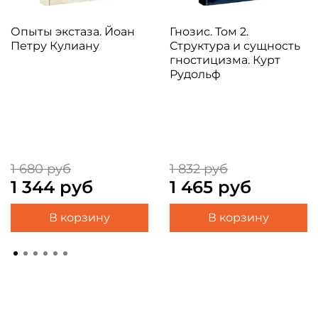
книги.... или нет?...) Однозначно рекомендую к
прочтению ! И обязательно буду читать
Опыты экстаза. Йоан
Гнозис. Том 2.
остальные произведения Юлии!
Петру Кулиану
Структура и сущность
гностицизма. Курт
Рудольф
1 680 руб
1 832 руб
1 344 руб
1 465 руб
В корзину
В корзину