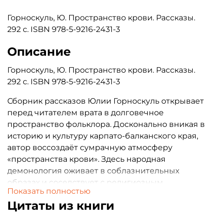
Горноскуль, Ю. Пространство крови. Рассказы.
292 с. ISBN 978-5-9216-2431-3
Описание
Горноскуль, Ю. Пространство крови. Рассказы.
292 с. ISBN 978-5-9216-2431-3
Сборник рассказов Юлии Горноскуль открывает
перед читателем врата в долговечное
пространство фольклора. Досконально вникая в
историю и культуру карпато-балканского края,
автор воссоздаёт сумрачную атмосферу
«пространства крови». Здесь народная
демонология оживает в соблазнительных
образах и соседствует с религиозным
Показать полностью
мистицизмом, а реальность неуловимо
Цитаты из книги
закручивается, превращаясь в воронку