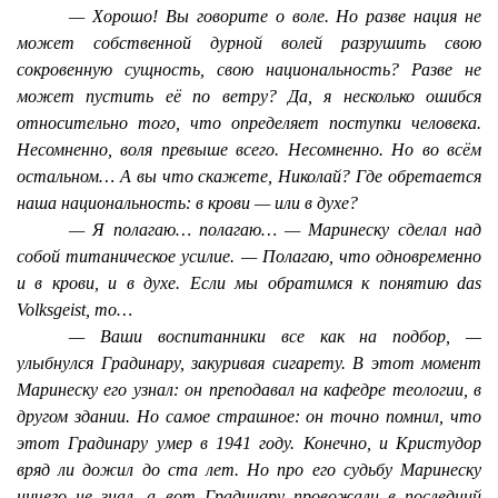
архаических сюжетов. Лейтмотив книги —
— Хорошо! Вы говорите о воле. Но разве нация не
взаимодействие мира профанного с «тем
может собственной дурной волей разрушить свою
светом». Сверхъестественное прорывается в
сокровенную сущность, свою национальность? Разве не
обыденную жизнь, вынуждая человека проявить
может пустить её по ветру? Да, я несколько ошибся
волю или наоборот ломая её. Ведь герой —
относительно того, что определяет поступки человека.
пленник собственного мифа, который в итоге
Несомненно, воля превыше всего. Несомненно. Но во всём
определяет его судьбу.
остальном… А вы что скажете, Николай? Где обретается
наша национальность: в крови — или в духе?
— Я полагаю… полагаю… — Маринеску сделал над
собой титаническое усилие. — Полагаю, что одновременно
и в крови, и в духе. Если мы обратимся к понятию
das
Volksgeist
, то…
— Ваши воспитанники все как на подбор, —
улыбнулся Градинару, закуривая сигарету. В этот момент
Маринеску его узнал: он преподавал на кафедре теологии, в
другом здании. Но самое страшное: он точно помнил, что
этот Градинару умер в 1941 году. Конечно, и Кристудор
вряд ли дожил до ста лет. Но про его судьбу Маринеску
ничего не знал, а вот Градинару провожали в последний