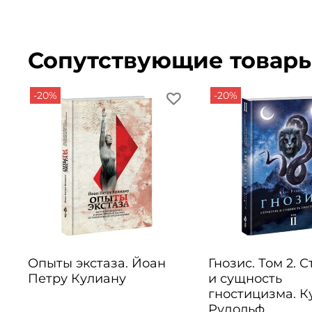
Сопутствующие товар
-20%
-20%
Опыты экстаза. Йоан
Гнозис. Том 2. 
Петру Кулиану
и сущность
гностицизма. К
Рудольф