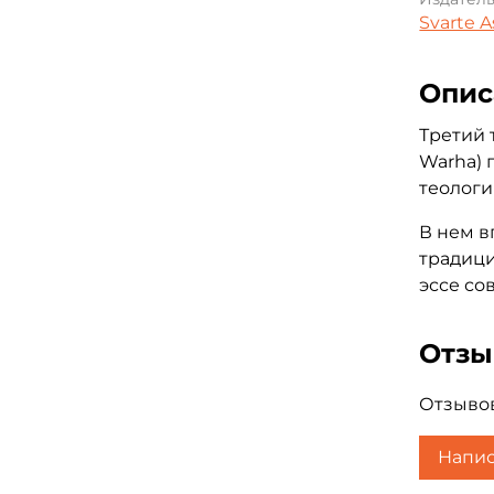
Svarte 
Опис
Третий 
Warha) 
теологи
В нем в
традици
эссе со
Отз
Отзывов
Напис