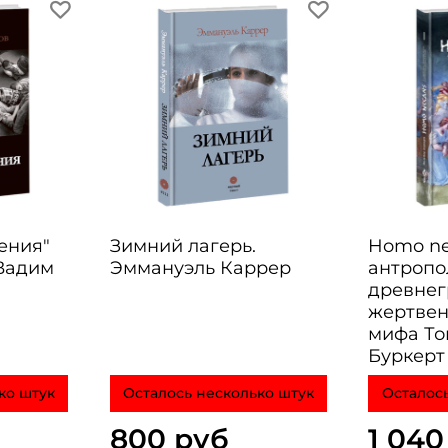
шения"
Зимний лагерь.
Homo ne
 Вадим
Эммануэль Каррер
антропо
древнег
жертвен
мифа Том
Буркерт
ко штук
Осталось несколько штук
Осталось
800 руб
1 040