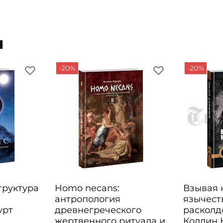
ы
-20%
-20%
Структура
Homo necans:
Взывая к
антропология
язычест
урт
древнегреческого
расколд
жертвенного ритуала и
Коллин 