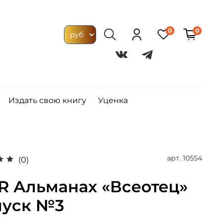
0
0
Издать свою книгу
Уценка
арт.
10554
(0)
R Альманах «Всеотец»
уск №3