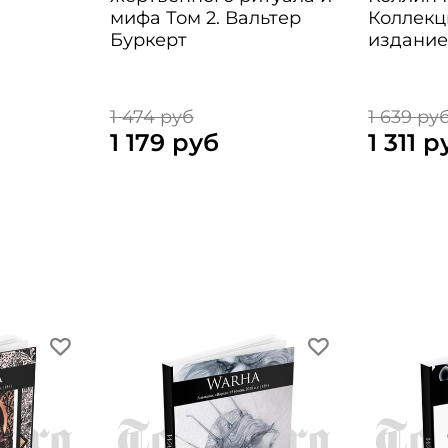
мифа Том 2. Вальтер
Коллекц
Буркерт
издани
1 474 руб
1 639 ру
1 179 руб
1 311 р