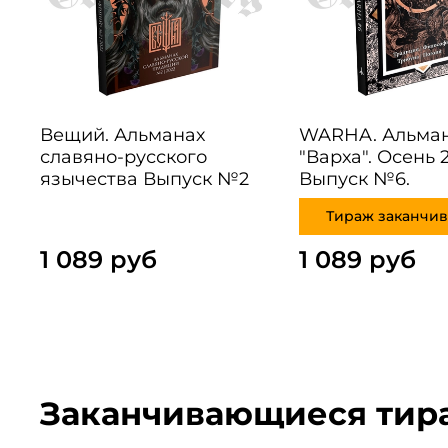
Вещий. Альманах
WARHA. Альма
славяно-русского
"Варха". Осень 2
язычества Выпуск №2
Выпуск №6.
Тираж заканчив
1 089 руб
1 089 руб
Заканчивающиеся тир