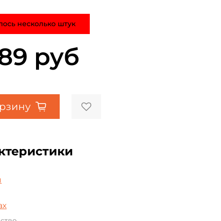
лось несколько штук
089 руб
орзину
ктеристики
а
я
ах
ьство