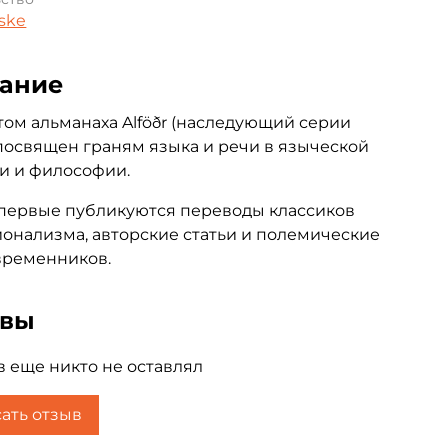
Aske
ание
том альманаха Alföðr (наследующий серии
посвящен граням языка и речи в языческой
и и философии.
первые публикуются переводы классиков
онализма, авторские статьи и полемические
временников.
ывы
 еще никто не оставлял
ать отзыв