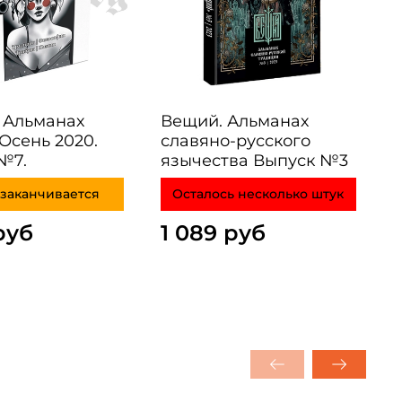
 Альманах
Вещий. Альманах
 Осень 2020.
славяно-русского
№7.
язычества Выпуск №3
заканчивается
Осталось несколько штук
руб
1 089 руб