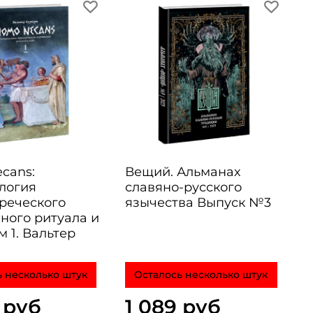
cans:
Вещий. Альманах
логия
славяно-русского
реческого
язычества Выпуск №3
ного ритуала и
 1. Вальтер
 несколько штук
Осталось несколько штук
 руб
1 089 руб