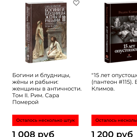
Богини и блудницы,
"15 лет опусто
жёны и рабыни:
(пантеон #115).
женщины в античности.
Климов.
Том II. Рим. Сара
Померой
Осталось несколько штук
Осталось несколь
1 008 руб
1 200 руб