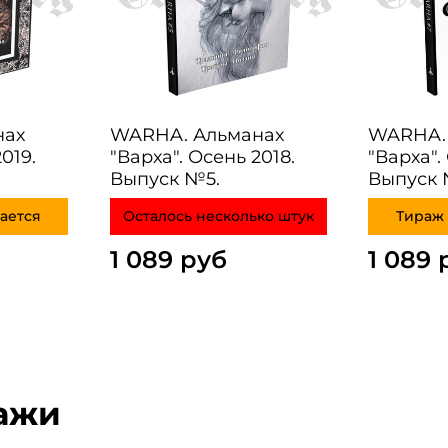
нах
WARHA. Альманах
WARHA.
019.
"Варха". Осень 2018.
"Варха".
Выпуск №5.
Выпуск 
ается
Осталось несколько штук
Тираж 
1 089 руб
1 089 
ажи