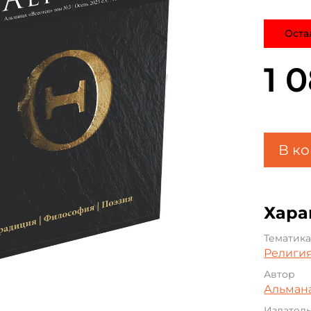
Оста
1 
В к
Хара
Тематик
Религи
Автор
Альман
Издател