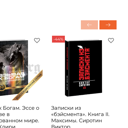
-44%
 Богам. Эссе о
Записки из
ве в
«бэйсмента». Книга II.
ованном мире.
Максимы. Сиротин
Клири.
Виктор