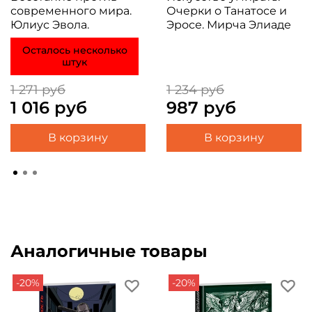
современного мира.
Очерки о Танатосе и
Юлиус Эвола.
Эросе. Мирча Элиаде
Осталось несколько
штук
1 271 руб
1 234 руб
1 016 руб
987 руб
В корзину
В корзину
Аналогичные товары
-20%
-20%