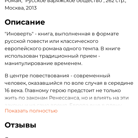
Роман, "Русское варяжское общество", 262 стр.,
Москва, 2013
Описание
"Иноверть" - книга, выполненная в формате
русской повести или классического
европейского романа одного темпа. В книге
использован традиционный прием -
манипулирование временем.
В центре повествования - современный
человек, оказавшийся по воле случая в середине
16 века. Главному герою предстоит не только
жить по законам Ренессанса, но и влиять на эти
законы и на само время. Европа еще в плену
Показать полностью
инквизиции, но это не мешает герою
провозгласить "теорию силы" взамен
Отзывы
благочестивым принципам недеяния.