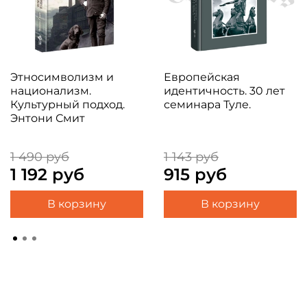
который может оказаться чрезвычайно
глубоким, подняв рассуждение о процессах
цивилизации и личное мироощущение с уровня
отдельных личностей и разрозненных событий
на уровень интересов веками длящихся семей,
Этноcимволизм и
Европейская
национализм.
идентичность. 30 лет
родов и сообществ.
Культурный подход.
семинара Туле.
Энтони Смит
1 490 руб
1 143 руб
1 192 руб
915 руб
В корзину
В корзину