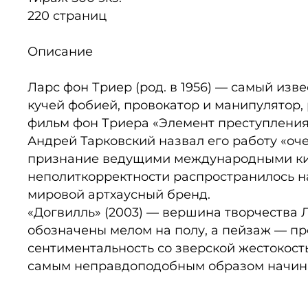
220 страниц
Описание
Ларс фон Триер (род. в 1956) — самый из
кучей фобией, провокатор и манипулято
фильм фон Триера «Элемент преступления»
Андрей Тарковский назвал его работу «оч
признание ведущими международными кино
неполиткорректности распространилось на
мировой артхаусный бренд.
«Догвилль» (2003) — вершина творчества Л
обозначены мелом на полу, а пейзаж — пр
сентиментальность со зверской жестокост
самым неправдоподобным образом начинае