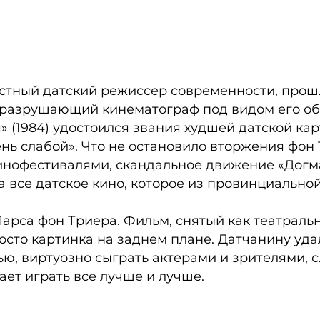
вестный датский режиссер современности, прош
р, разрушающий кинематограф под видом его 
 (1984) удостоился звания худшей датской кар
ень слабой». Что не остановило вторжения фон
фестивалями, скандальное движение «Догма 
 все датское кино, которое из провинциально
арса фон Триера. Фильм, снятый как театральн
осто картинка на заднем плане. Датчанину уд
ью, виртуозно сыграть актерами и зрителями, 
т играть все лучше и лучше.