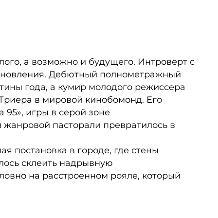
лого, а возможно и будущего. Интроверт с
обновления. Дебютный полнометражный
тины года, а кумир молодого режиссера
 Триера в мировой кинобомонд. Его
95», игры в серой зоне
й жанровой пасторали превратилось в
ая постановка в городе, где стены
алось склеить надрывную
словно на расстроенном рояле, который