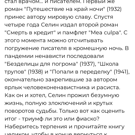
стал врачом… и писателем. Первый же
роман "Путешествие на край ночи" (1932)
принес автору мировую славу. Спустя
четыре года Селин издал второй роман
"Смерть в кредит" и памфлет "Mea culpa". С
этого момента можно отсчитывать
погружение писателя в кромешную ночь. В
пандемии ненависти последовали
"Безделицы для погрома" (1937), "Школа
трупов" (1938) и "Попали в переделку" (1941),
окончательно закрепившие за автором
ярлык человеконенавистника и расиста.
Как он и хотел, Селин прожил безумную
жизнь, полную злоключений и крутых
поворотов судьбы. Только вот как оценить
итог - триумф ли это или фиаско?
Наберитесь терпения и прочитайте книгу
целиком, чтобы в конце вернуться к