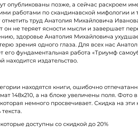
дут опубликованы позже, а сейчас раскроем им
ими работами по скандинавской мифологии и т
 отметить труд Анатолия Михайловича Иванова
ет он не теряет ясности мысли и завершает пе
ению, здоровье Анатолия Михайловича ухудшае
отерю зрения одного глаза. Для всех нас Анат
ет его фундаментальная работа «Триумф самоуб
ой находится издательство.
тегории находятся книги, ошибочно отпечатанн
т 148х210, а на блоке увеличены поля. Фото в к
которая немного просвечивает. Скидка на эти 
текста.
 которые доступны со скидкой до 20%