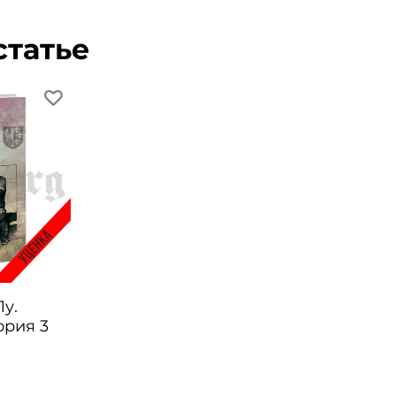
статье
у.
ория 3