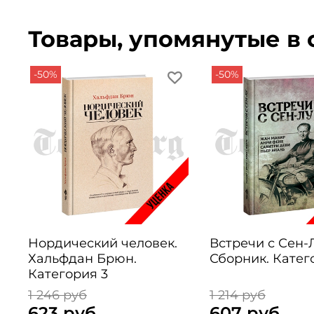
Товары, упомянутые в 
-50%
-50%
Нордический человек.
Встречи с Сен-Л
Хальфдан Брюн.
Сборник. Катег
Категория 3
1 246 руб
1 214 руб
623 руб
607 руб