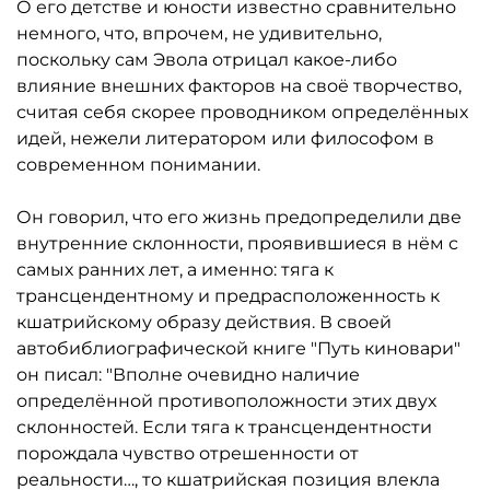
О его детстве и юности известно сравнительно
немного, что, впрочем, не удивительно,
поскольку сам Эвола отрицал какое-либо
влияние внешних факторов на своё творчество,
считая себя скорее проводником определённых
идей, нежели литератором или философом в
современном понимании.
Он говорил, что его жизнь предопределили две
внутренние склонности, проявившиеся в нём с
самых ранних лет, а именно: тяга к
трансцендентному и предрасположенность к
кшатрийскому образу действия. В своей
автобиблиографической книге "Путь киновари"
он писал: "Вполне очевидно наличие
определённой противоположности этих двух
склонностей. Если тяга к трансцендентности
порождала чувство отрешенности от
реальности…, то кшатрийская позиция влекла