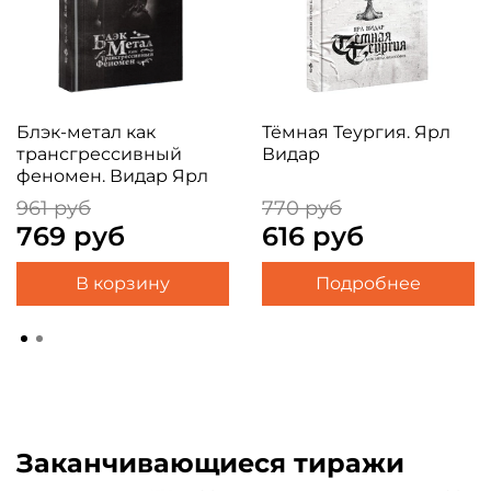
Блэк-метал как
Тёмная Теургия. Ярл
трансгрессивный
Видар
феномен. Видар Ярл
961 руб
770 руб
769 руб
616 руб
В корзину
Подробнее
Заканчивающиеся тиражи