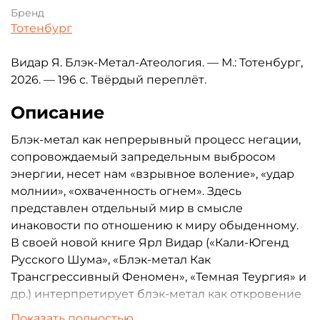
Бренд
Тотенбург
Видар Я. Блэк-Метал-Атеология. — М.: Тотенбург,
2026. — 196 с. Твёрдый переплёт.
Описание
Блэк-метал как непрерывный процесс негации,
сопровождаемый запредельным выбросом
энергии, несет нам «взрывное воление», «удар
молнии», «охваченность огнем». Здесь
представлен отдельный мир в смысле
инаковости по отношению к миру обыденному.
В своей новой книге Ярл Видар («Кали-Югенд
Русского Шума», «Блэк-метал Как
Трансгрессивный Феномен», «Темная Теургия» и
др.) интерпретирует блэк-метал как откровение
пустоты, которая является лишь средством пасть
Показать полностью