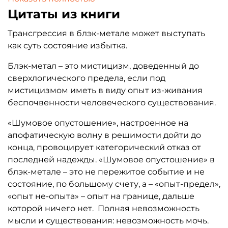
еще ниже, в ту самую бездну отсутствия. В
Цитаты из книги
трансгрессивном феномене блэк-метала цель —
это незнание, а знание — средство. Абсолютное
Трансгрессия в блэк-метале может выступать
знание в абсолютном незнании есть переход к
как суть состояние избытка.
запредельному. Блэк-метал-атеология
Блэк-метал – это мистицизм, доведенный до
оказывается способом приближения к
сверхлогического предела, если под
абсолютной инаковости смерти, борьбой за
мистицизмом иметь в виду опыт из-живания
«право на смерть». Само обращение к «Иному»
беспочвенности человеческого существования.
здесь не является произвольным выбором, а
неразрывно связано с главной нигилистической
«Шумовое опустошение», настроенное на
катастрофой фаустовской цивилизации —
апофатическую волну в решимости дойти до
смертью Бога.
конца, провоцирует категорический отказ от
последней надежды. «Шумовое опустошение» в
блэк-метале – это не пережитое событие и не
состояние, по большому счету, а – «опыт-предел»,
«опыт не-опыта» – опыт на границе, дальше
которой ничего нет. Полная невозможность
мысли и существования: невозможность мочь.