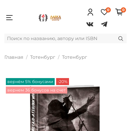
0
0
Главная
Тотенбург
Тотенбург
вернём 5% бонусами
-20%
вернем 36 бонусов на счет