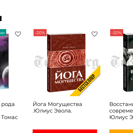
ы
ми
-20%
-20%
 рода
Йога Могущества
Восстан
.Юлиус Эвола.
совреме
 Томас
Юлиус Э