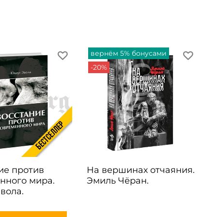
вернём 5% бонусами
-20%
ие против
На вершинах отчаяния.
нного мира.
Эмиль Чёран.
вола.