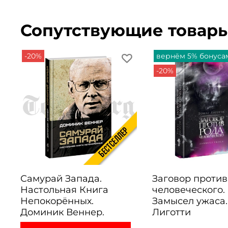
Сопутствующие товар
-20%
вернём 5% бонуса
-20%
Самурай Запада.
Заговор против
Настольная Книга
человеческого.
Непокорённых.
Замысел ужаса.
Доминик Веннер.
Лиготти