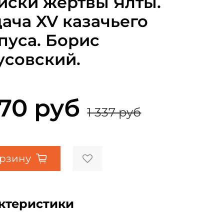
иски жертвы Ялты.
ача XV казачьего
пуса. Борис
усовский.
070 руб
1 337 руб
орзину
ктеристики
а