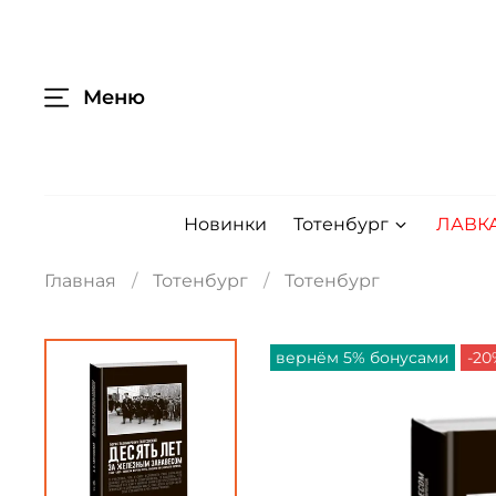
Меню
Новинки
Тотенбург
ЛАВК
Главная
Тотенбург
Тотенбург
вернём 5% бонусами
-20