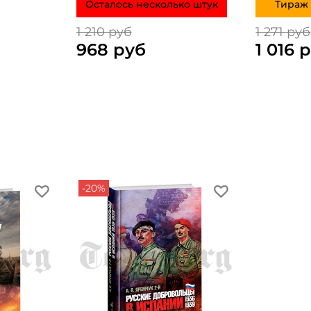
Осталось несколько штук
Тираж 
1 210 руб
1 271 руб
968 руб
1 016 
-20%