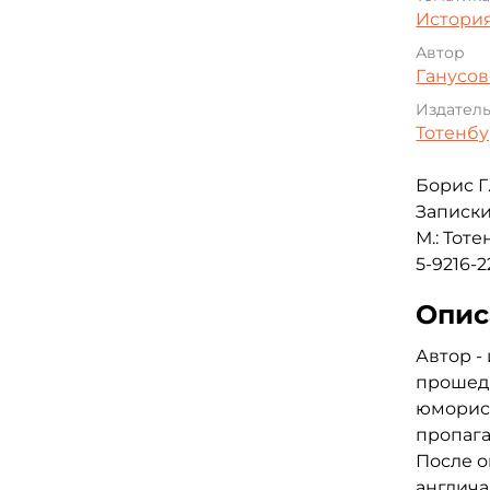
Истори
Автор
Ганусов
Издател
Тотенбу
Борис Г
Записки
М.: Тоте
5-9216-2
Опис
Автор -
прошедш
юморист
пропага
После 
англича