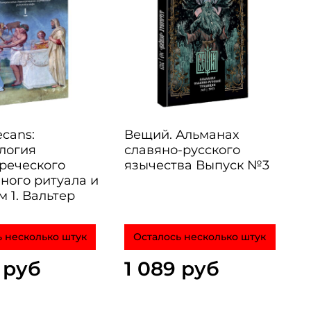
cans:
Вещий. Альманах
логия
славяно-русского
реческого
язычества Выпуск №3
ного ритуала и
 1. Вальтер
 несколько штук
Осталось несколько штук
 руб
1 089 руб