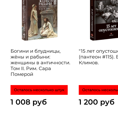
Богини и блудницы,
"15 лет опусто
жёны и рабыни:
(пантеон #115).
женщины в античности.
Климов.
Том II. Рим. Сара
Померой
Осталось несколько штук
Осталось несколь
1 008 руб
1 200 руб