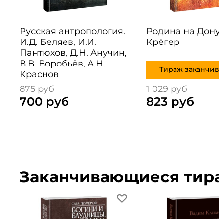
Русская антропология.
Родина на Дону
И.Д. Беляев, И.И.
Крёгер
Пантюхов, Д.Н. Анучин,
В.В. Воробьёв, А.Н.
Тираж заканчив
Краснов
875 руб
1 029 руб
700 руб
823 руб
Заканчивающиеся тир