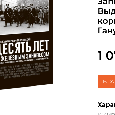
Зап
Выд
кор
Ган
1 
В к
Хара
Тематик