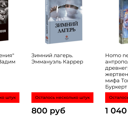
шения"
Зимний лагерь.
Homo ne
 Вадим
Эммануэль Каррер
антропо
древнег
жертвен
мифа Том
Буркерт
ко штук
Осталось несколько штук
Осталось
800 руб
1 040