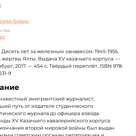
я
ский Борис
ьство
рг
. Десять лет за железным занавесом: 1945-1955.
 жертвы Ялты. Выдача XV казачьего корпуса. —
нбург, 2017. — 454 с. Твёрдый переплёт. ISBN 978-
231-9
ание
 известный эмигрантский журналист,
ий путь от издателя студенческого
ического журнала до офицера взвода
нды XV Казачьего кавалерийского корпуса.
окончания второй мировой войны был выдан
нами советским органам репатриации и