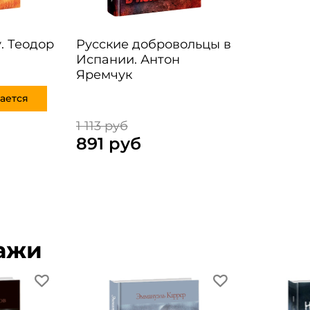
. Теодор
Русские добровольцы в
Испании. Антон
Яремчук
ается
1 113 руб
891 руб
ажи