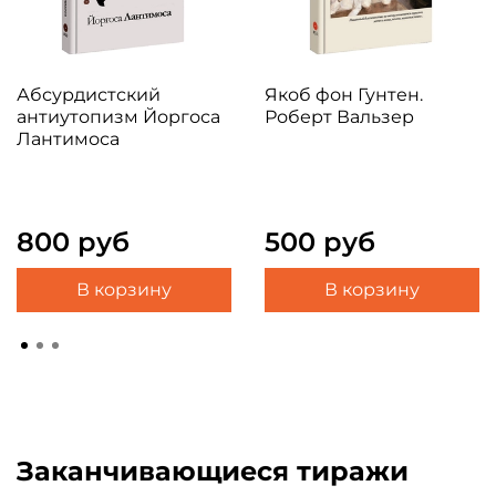
Абсурдистский
Якоб фон Гунтен.
антиутопизм Йоргоса
Роберт Вальзер
Лантимоса
800 руб
500 руб
В корзину
В корзину
Заканчивающиеся тиражи