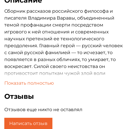
Описание
Сборник рассказов российского философа и
писателя Владимира Варавы, объединенный
темой профанации смерти посредством
игрового к ней отношения и современных
научных претензий ее технологического
преодоления. Главный герой — русский человек
с самой русской фамилией — то исчезает, то
появляется в разных обличиях, то умирает, то
воскресает. Силой своего неистовства он
противостоит попыткам чужой злой воли
умертвить его, либо вопреки его воле
Показать полностью
насильственно воскресить. При этом густая
краска смерти покрывает весь его жизненный
Отзывы
ландшафт. Иначе сплошной некро, но все же не
реализм, а сюрреализм. Мораль всех этих
Отзывов еще никто не оставлял
историй такова, что не стоит забывать, что мы
люди, а люди смертны. Остальное приложится в
Написать отзыв
свой день и час.