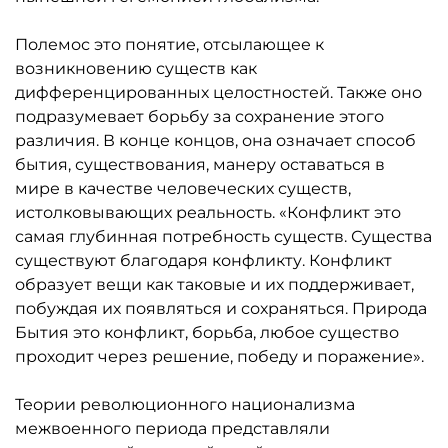
глобализму, стремящемуся превратить весь мир
в один огромный гипермаркет с огромной
Полемос это понятие, отсылающее к
свалкой на заднем дворе.
возникновению существ как
дифференцированных целостностей. Также оно
подразумевает борьбу за сохранение этого
различия. В конце концов, она означает способ
бытия, существования, манеру оставаться в
мире в качестве человеческих существ,
истолковывающих реальность. «Конфликт это
самая глубинная потребность существ. Существа
существуют благодаря конфликту. Конфликт
образует вещи как таковые и их поддерживает,
побуждая их появляться и сохраняться. Природа
Бытия это конфликт, борьба, любое существо
проходит через решение, победу и поражение».
Теории революционного национализма
межвоенного периода представляли