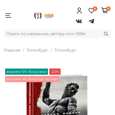
0
0
Главная
Тотенбург
Тотенбург
вернём 5% бонусами
-20%
вернем 46 бонусов на счет