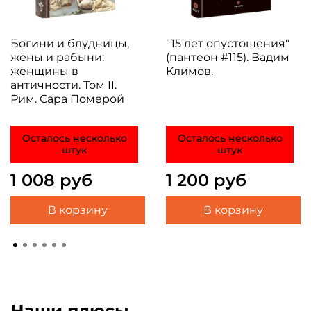
Богини и блудницы,
"15 лет опустошения"
жёны и рабыни:
(пантеон #115). Вадим
женщины в
Климов.
античности. Том II.
Рим. Сара Померой
Осталось несколько
Осталось несколько
штук
штук
1 008 руб
1 200 руб
В корзину
В корзину
Наши плюсы