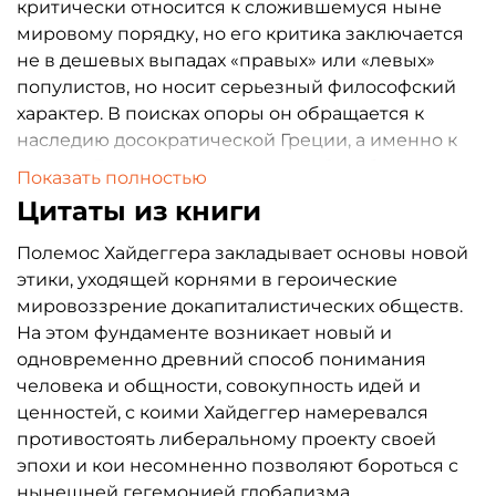
критически относится к сложившемуся ныне
мировому порядку, но его критика заключается
не в дешевых выпадах «правых» или «левых»
популистов, но носит серьезный философский
характер. В поисках опоры он обращается к
наследию досократической Греции, а именно к
учению Гераклита, для которого борьба
Показать полностью
(Полемос) была основой мироздания. Позже под
Цитаты из книги
воздействием платонизма, а затем и
христианства, полемологическое
Полемос Хайдеггера закладывает основы новой
мировоззрение пришло в упадок, однако
этики, уходящей корнями в героические
продолжало жить и находить приверженцев
мировоззрение докапиталистических обществ.
среди видных мыслителей и ученых. В Европе
На этом фундаменте возникает новый и
XIX–XX вв. продолжателями этой традиции
одновременно древний способ понимания
Видела видит не только Ницше и Хайдеггера, но,
человека и общности, совокупность идей и
интересно, и Дарвина. Именно
ценностей, с коими Хайдеггер намеревался
полемологический взгляд на мир, по мнению
противостоять либеральному проекту своей
Виделы, позволит выработать полноценную
эпохи и кои несомненно позволяют бороться с
философскую базу для противостояния
нынешней гегемонией глобализма.