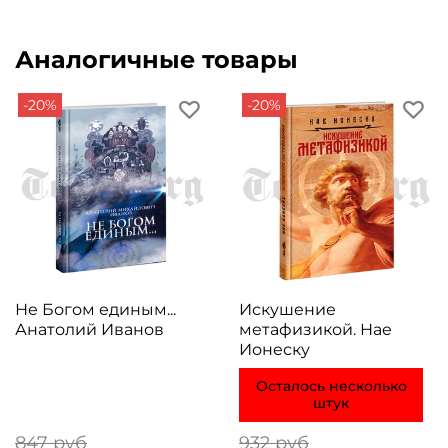
Аналогичные товары
-20%
-20%
Не Богом единым...
Искушение
Анатолий Иванов
метафизикой. Нае
Ионеску
Осталось несколько
штук
847 руб
932 руб