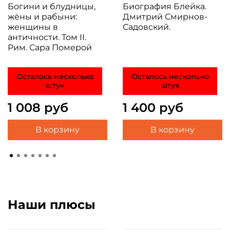
Богини и блудницы,
Биография Блейка.
жёны и рабыни:
Дмитрий Смирнов-
женщины в
Садовский.
античности. Том II.
Рим. Сара Померой
Осталось несколько
Осталось несколько
штук
штук
1 008 руб
1 400 руб
В корзину
В корзину
Наши плюсы