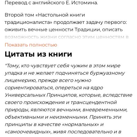
Перевод с английского Е. Истомина.
Второй том «Настольной книги
традиционалиста» продолжает задачу первого:
оживить вечные ценности Традиции, описать
возможность жизни согласно этим ценностям в
антитрадиционном мире и дать советы тем, кто
Показать полностью
хочет освободиться от заклятия современности,
Цитаты из книги
прежде всего — молодежи. Во многом
"Тому, кто чувствует себя чужим в этом мире
вдохновленная идеями Юлиуса Эволы и Рене
упадка и не желает подчиняться буржуазному
Генона, эта книга отвечает на вопросы о семье,
лицемерию, прежде всего нужно
дружбе, работе, отношениях, браке, религии и
сориентироваться, опереться на ядро
духовности и рассказывает, что значит быть
Универсальных Принципов, которые, вследствие
воином Традиции в сегодняшнем обществе.
своего происхождения и трансцендентной
природы, являются вечными, вневременными,
объективными и неизменными. Принять эти
принципы в качестве «нормальных» и
«самоочевидных», живя последовательно и в