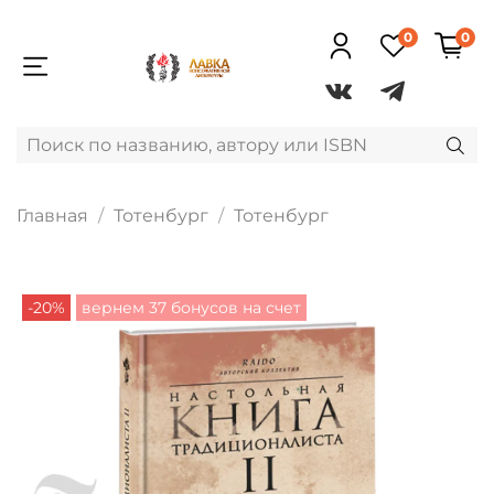
0
0
Главная
Тотенбург
Тотенбург
-20%
вернем 37 бонусов на счет