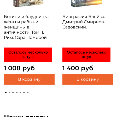
Богини и блудницы,
Биография Блейка.
жёны и рабыни:
Дмитрий Смирнов-
женщины в
Садовский.
античности. Том II.
Рим. Сара Померой
Осталось несколько
Осталось несколько
штук
штук
1 008 руб
1 400 руб
В корзину
В корзину