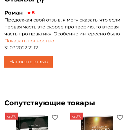
Роман
5
Продолжая свой отзыв, я могу сказать, что если
первая часть это скорее про теорию, то вторая
часть про практику. Особенно интересно было
прочитать про работу и религию. Radio
Показать полностью
постарались на славу, и я надеюсь что им очень
31.03.2022 21:12
приятно то, что мы, русские, и жители России,
изучаем сей труд.
Написать отзыв
Сопутствующие товары
-20%
-20%