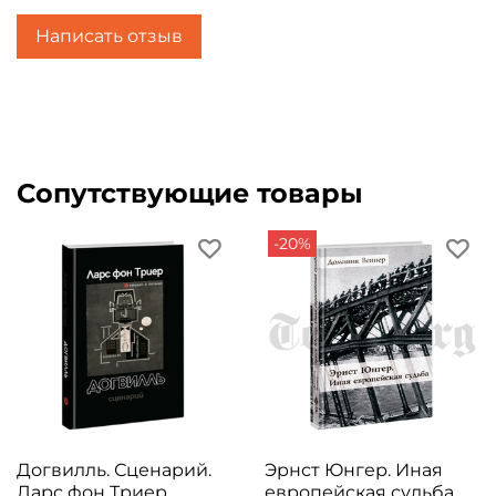
алкоголю. Написав полтора десятка книг, Иржи
Написать отзыв
Пильх умер от болезни Паркинсона в возрасте
67 лет.
Сопутствующие товары
-20%
Догвилль. Сценарий.
Эрнст Юнгер. Иная
Ларс фон Триер
европейская судьба.