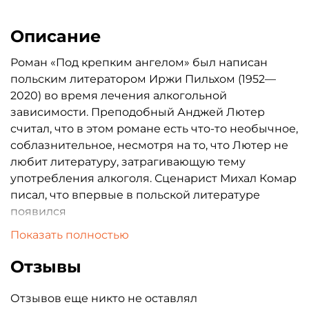
Описание
Роман «Под крепким ангелом» был написан
польским литератором Иржи Пильхом (1952—
2020) во время лечения алкогольной
зависимости. Преподобный Анджей Лютер
считал, что в этом романе есть что-то необычное,
соблазнительное, несмотря на то, что Лютер не
любит литературу, затрагивающую тему
употребления алкоголя. Сценарист Михал Комар
писал, что впервые в польской литературе
появился
Показать полностью
роман с автобиографическими мотивами, герой
которого вызывает симпатию. По мнению
Отзывы
Агнешки Нэнцки, «Под крепким ангелом» — это
исповедь современного прозаика,
Отзывов еще никто не оставлял
пристрастившегося к письму, женщинам и