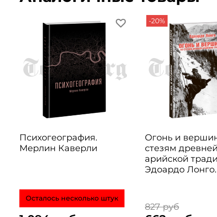
-20%
Психогеография.
Огонь и верши
Мерлин Каверли
стезям древне
арийской тради
Эдоардо Лонго.
Осталось несколько штук
827 руб