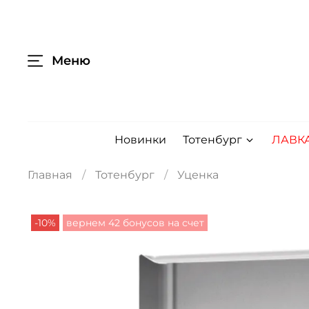
Меню
Новинки
Тотенбург
ЛАВК
Главная
Тотенбург
Уценка
-10%
вернем 42 бонусов на счет