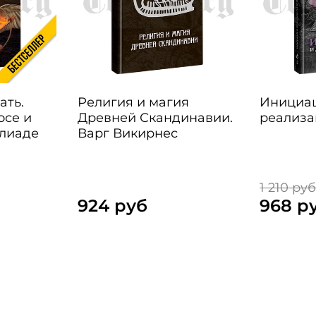
ать.
Религия и магия
Инициац
осе и
Древней Скандинавии.
реализа
Элиаде
Варг Викирнес
1 210 ру
924 руб
968 р