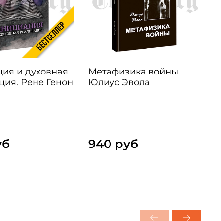
ия и духовная
Метафизика войны.
ция. Рене Генон
Юлиус Эвола
б
уб
940 руб