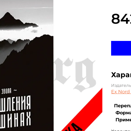
84
Хара
Издател
Ex Nord
Перепл
Форма
Приме