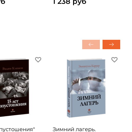
уб
1 238 руб
опустошения"
Зимний лагерь.