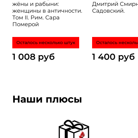
жёны и рабыни:
Дмитрий Смирн
женщины в античности.
Садовский.
Том II. Рим. Сара
Померой
Осталось несколько штук
Осталось несколь
1 008 руб
1 400 руб
Наши плюсы