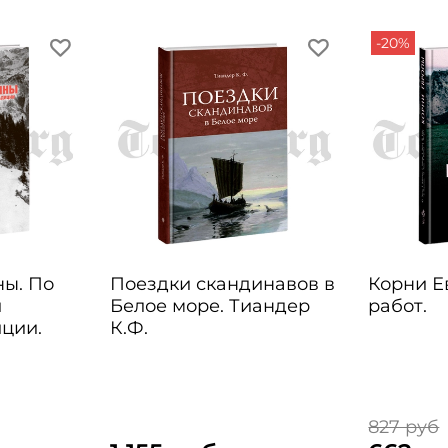
-20%
ны. По
Поездки скандинавов в
Корни Е
й
Белое море. Тиандер
работ.
ции.
К.Ф.
827 руб