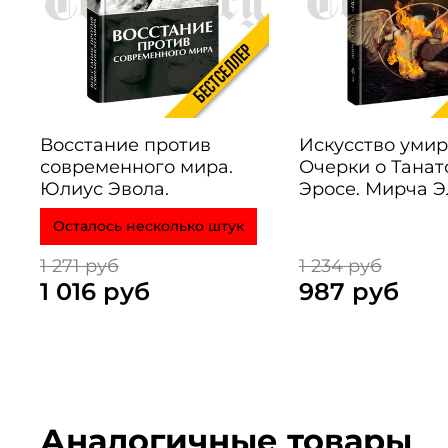
Восстание против
Искусство умир
современного мира.
Очерки о Танат
Юлиус Эвола.
Эросе. Мирча 
Осталось несколько штук
1 271 руб
1 234 руб
1 016 руб
987 руб
Аналогичные товары