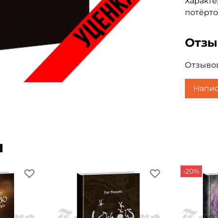
Характе
потёрто
Отз
Отзывов
Напис
ы
-20%