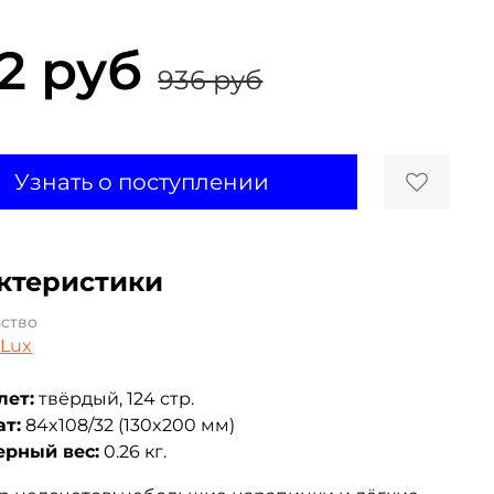
2 руб
936 руб
Узнать о поступлении
ктеристики
ьство
 Lux
ет:
твёрдый, 124 стр.
т:
84x108/32 (130x200 мм)
рный вес:
0.26 кг.