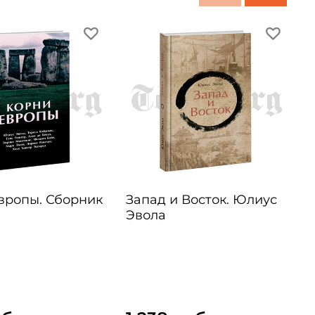
вропы. Сборник
Запад и Восток. Юлиус
Эвола
1