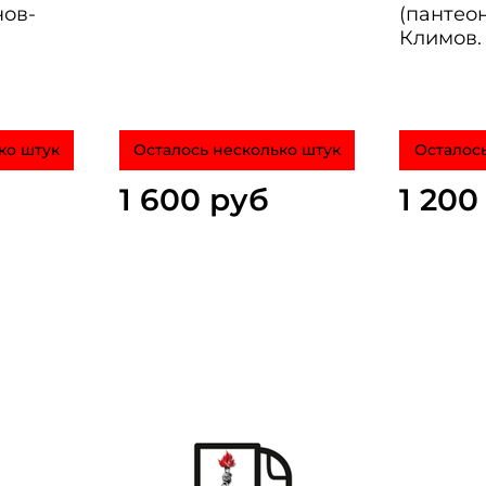
ов-
(пантеон
Климов.
ко штук
Осталось несколько штук
Осталось
1 600 руб
1 200