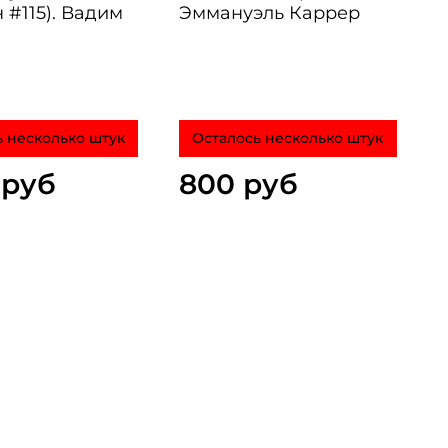
 #115). Вадим
Эммануэль Каррер
 несколько штук
Осталось несколько штук
 руб
800 руб