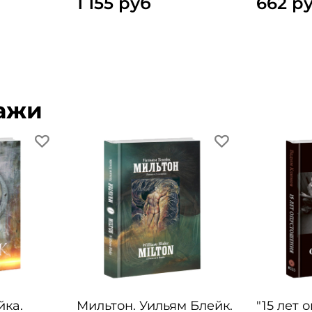
1 155 руб
662 р
ажи
йка.
Мильтон. Уильям Блейк.
"15 лет 