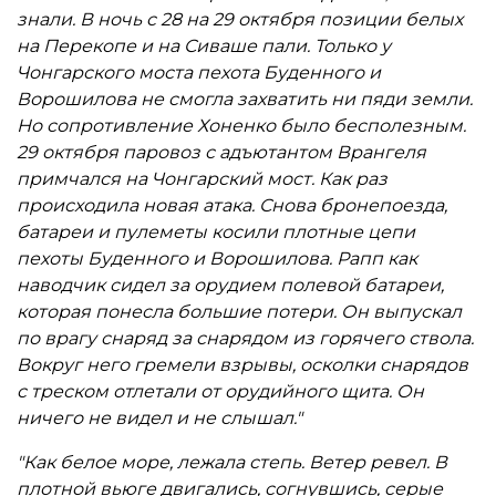
знали. В ночь с 28 на 29 октября позиции белых
на Перекопе и на Сиваше пали. Только у
Чонгарского моста пехота Буденного и
Ворошилова не смогла захватить ни пяди земли.
Но сопротивление Хоненко было бесполезным.
29 октября паровоз с адъютантом Врангеля
примчался на Чонгарский мост. Как раз
происходила новая атака. Снова бронепоезда,
батареи и пулеметы косили плотные цепи
пехоты Буденного и Ворошилова. Рапп как
наводчик сидел за орудием полевой батареи,
которая понесла большие потери. Он выпускал
по врагу снаряд за снарядом из горячего ствола.
Вокруг него гремели взрывы, осколки снарядов
с треском отлетали от орудийного щита. Он
ничего не видел и не слышал."
"Как белое море, лежала степь. Ветер ревел. В
плотной вьюге двигались, согнувшись, серые