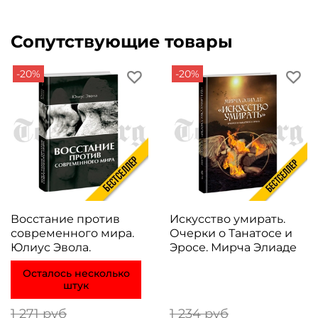
Сопутствующие товары
-20%
-20%
Восстание против
Искусство умирать.
современного мира.
Очерки о Танатосе и
Юлиус Эвола.
Эросе. Мирча Элиаде
Осталось несколько
штук
1 271 руб
1 234 руб