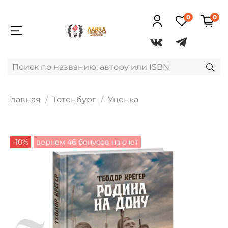
0
0
Главная
Тотенбург
Уценка
-10%
вернем 46 бонусов на счет