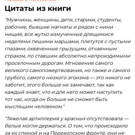
был настоящим бестселлером национал-
Цитаты из книги
социалистического периода.
Живущий в России немец, барон Иоганн Рапп,
"Мужчины, женщины, дети, старики, студенты,
поместье которого было сожжено во время
рабочие, бывшие магнаты и рядом с ними
Октябрьской революции, присоединяется к
нищие, все жутко измученные длящимися
освободительной борьбе донских казаков.
неделями пешими маршами, плетутся с пустыми
Алекса, которую Рапп сначала считал пропавшей
глазами, охваченные грызущим, отчаянным
без вести, становится медсестрой у казаков,
страхом, по ставшим абсолютно непроходимыми
чтобы быть ближе к своему любимому.
проселочным дорогам. Мгновения самого
великого самопожертвования, но также и самого
грубого, самого низкого эгоизма — это никого не
заботит, этого больше не замечают, так как
каждый знает, что и для него может наступить
тот час, когда он больше не сможет быть
мыслящим человеком."
"Тяжелая артиллерия у красных отсутствовала —
белые могли держаться. О том, что происходило
за их спиной и на Перекопском фронте, они не