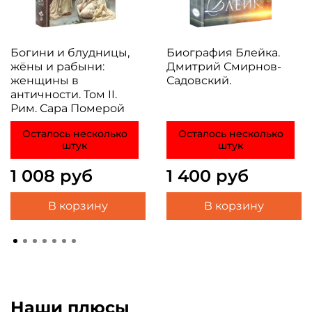
Богини и блудницы,
Биография Блейка.
жёны и рабыни:
Дмитрий Смирнов-
женщины в
Садовский.
античности. Том II.
Рим. Сара Померой
Осталось несколько
Осталось несколько
штук
штук
1 008 руб
1 400 руб
В корзину
В корзину
Наши плюсы