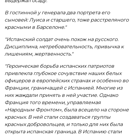
выдержал осаду.
жизни в эмиграции, не раздумывая вступают в
борьбу с оружием в руках против врага,
В гостинной у генерала два портрета его
захватившего до этого их Родину, против
сыновей: Луиса и старшего, тоже расстреляного
коммунизма. Эти люди показали всему миру, что
красными в Барселоне."
русский не значит коммунист, а многие из них, в
том числе и первый издатель этой книги,
"Испанский солдат очень похож на русского.
продолжили борьбу и во время Второй мировой
Дисциплина, нетребовательность, привычка к
войны.
лишениям, жертвенность."
"Героическая борьба испанских патриотов
привлекла глубокое сочувствие наших белых
офицеров в европейских странах и особенно во
Франции, граничащей с Испанией. Многие из
них жаждали принять в ней участие. Однако
Франция того времени, управляемая
«Народным Фронтом», была всецело на стороне
красных. В ней стали создаваться группы
красных добровольцев, и только для них была
открыта испанская граница. В Испанию стали