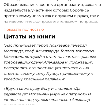
Образовывались военные организации, союзы и
издательства, участники которых боролись
против коммунизма как с оружием в руках, так и
на идеологическо-просветительском поприще.
Данная книга, впервые изданная в 1983 году в
Показать полностью
Сан-Франциско в издательстве русской
Цитаты из книги
эмиграции «Глобус» Владимиром Азар-
Заровским, освещает вооруженную борьбу
"Нас принимает герой Альказара генерал
белых офицеров в гражданской войне в
Москардо, граф Альказар де Толедо, тот самый
Испании 1936–1939 годов. Это дневники
Москардо, который в ответ на шантаж красных,
добровольца в армии генералисимуса Франко,
требовавших сдачи Альказара и угрожавших
офицера царской, а затем и Белой армии А. П.
расстрелять его шестнадцатилетнего сына,
Яремчука 2-ого, а так же письма, статьи и очерки
ответил своему сыну Луису, приведенному к
других русских добровольцев, сражавшихся
телефону красными палачами:
против коммунизма на испанской земле. Через
«Вручи свою душу Богу и с криком «Да
описание боевых действий и сурового
здравствует Испания!» умри как патриот.» И
армейского быта прослеживаются судьбы
юноша пал под пулями красных, а Альказар
людей, которые, пройдя лишения и унижения