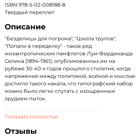
ISBN 978-5-02-008188-8
Твердый переплет
Описание
"Безделицы для погрома", "Школа трупов",
"Попали в переделку" - таков ряд
мизантропических памфлетов Луи-Фердинанда
Селина (1894-1961), опубликованных им на
рубеже 30-40-х годов прошлого столетия, когда
напряжение между политикой, войной и мыслью
достигло такого накала, что типографский набор
можно было легко спутать с изощренным
орудием пыток.
"Школа трупов", этот стилистически
Показать полностью
безукоризненный образчик ядовитого
обличения, нападает решительно на всё -
Отзывы
евреев, французов, немцев, европейцев,