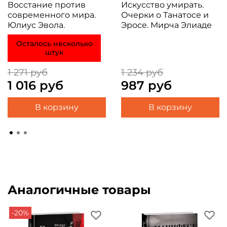
Восстание против
Искусство умирать.
современного мира.
Очерки о Танатосе и
Юлиус Эвола.
Эросе. Мирча Элиаде
Осталось несколько
штук
1 271 руб
1 234 руб
1 016 руб
987 руб
В корзину
В корзину
Аналогичные товары
-20%