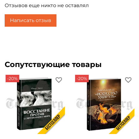
правительство, "простой народ", большевиков,
Отзывов еще никто не оставлял
коммунистов, капиталистов, демократов,
патриотов, нацистов, пролетариат, буржуазию и
Написать отзыв
пр. пр. пр. Неистовство Селина не умещается в
конкретную фобию - он ненавидит в равной
степени всех. Практикующий врач, своей
гениальной литературой Селин делает
операцию самому себе.
Сопутствующие товары
-20%
-20%