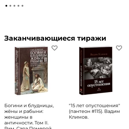
Заканчивающиеся тиражи
Богини и блудницы,
"15 лет опустошения"
жёны и рабыни:
(пантеон #115). Вадим
женщины в
Климов.
античности. Том II.
Рим. Сара Померой