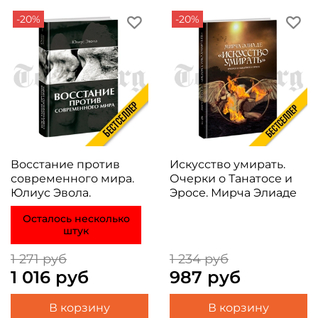
-20%
-20%
Восстание против
Искусство умирать.
современного мира.
Очерки о Танатосе и
Юлиус Эвола.
Эросе. Мирча Элиаде
Осталось несколько
штук
1 271 руб
1 234 руб
1 016 руб
987 руб
В корзину
В корзину