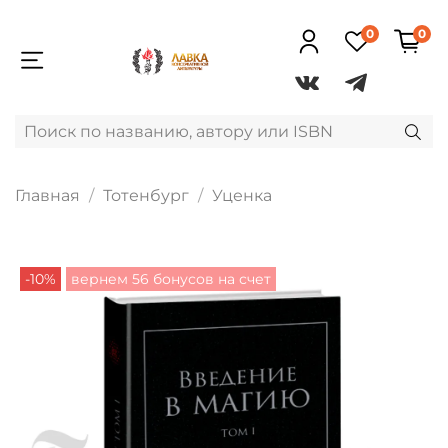
0
0
Главная
Тотенбург
Уценка
-10%
вернем 56 бонусов на счет