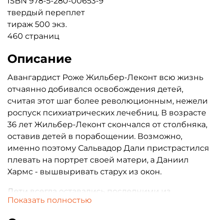
ISBN 978-5-280-00653-9
твердый переплет
тираж 500 экз.
460 страниц
Описание
Авангардист Роже Жильбер-Леконт всю жизнь
отчаянно добивался освобождения детей,
считая этот шаг более революционным, нежели
роспуск психиатрических лечебниц. В возрасте
36 лет Жильбер-Леконт скончался от столбняка,
оставив детей в порабощении. Возможно,
именно поэтому Сальвадор Дали пристрастился
плевать на портрет своей матери, а Даниил
Хармс - вышвыривать старух из окон.
Дети всегда оставались последними из
Показать полностью
соискателей свободы. Их короткий век - время
страданий и несправедливостей. Немногим