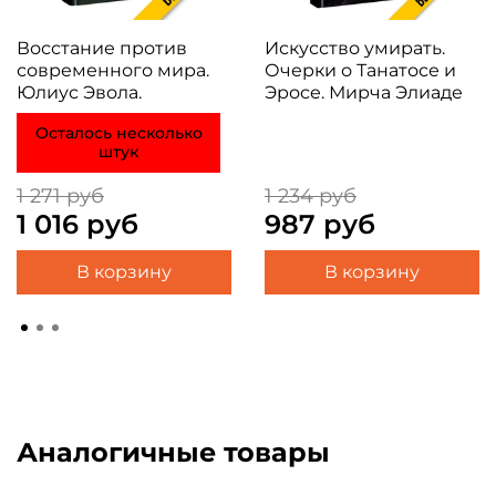
Восстание против
Искусство умирать.
современного мира.
Очерки о Танатосе и
Юлиус Эвола.
Эросе. Мирча Элиаде
Осталось несколько
штук
1 271 руб
1 234 руб
1 016 руб
987 руб
В корзину
В корзину
Аналогичные товары