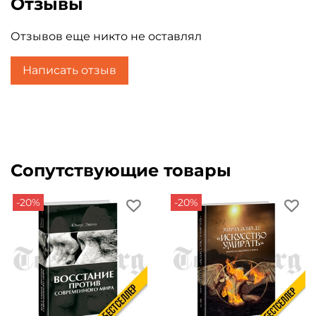
Отзывы
удавалось избежать столь горькой участи. Но, как
бы то ни было, дети не заслуживают ничего
Отзывов еще никто не оставлял
другого. Ядовитый старикашка Луи-Фердинанд
Селин считал, что после десяти лет в человеке
Написать отзыв
не остается ничего хорошего. Волшебство
рождения выдыхается. Двенадцатилетние
подростки - притворщики, лентяи, пройдохи,
извращенцы, сморщенные и безмозглые, как их
родители. Совершеннейшие мертвецы! Что ж,
все верно. Более того, Хармс видел все это и в
Сопутствующие товары
детях младше десяти лет. А значит, никаким
иным, кроме как безрадостным, детство быть не
-20%
-20%
может. Оно либо таково, либо его нет вообще.