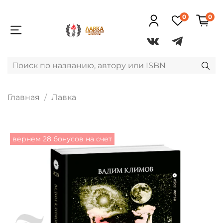
0
0
Главная
Лавка
вернем 28 бонусов на счет