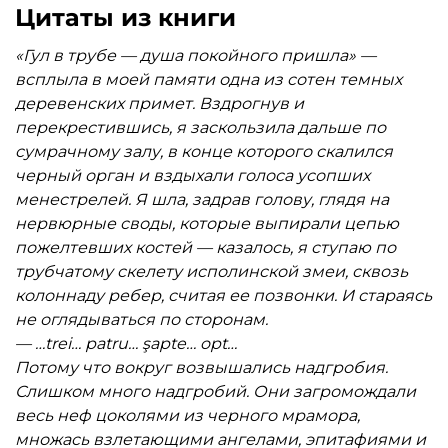
романтизированным образам сарматизма и
Цитаты из книги
шляхты.
«Гул в трубе — душа покойного пришла» —
Рекомендуется культурологам, историкам,
всплыла в моей памяти одна из сотен темных
лингвистам и ценителям балканского
деревенских примет. Вздрогнув и
магического реализма.
перекрестившись, я заскользила дальше по
сумрачному залу, в конце которого скалился
черный орган и вздыхали голоса усопших
менестрелей. Я шла, задрав голову, глядя на
нервюрные своды, которые выпирали цепью
пожелтевших костей — казалось, я ступаю по
трубчатому скелету исполинской змеи, сквозь
колоннаду ребер, считая ее позвонки. И стараясь
не оглядываться по сторонам.
— …trei… patru… şapte… opt…
Потому что вокруг возвышались надгробия.
Слишком много надгробий. Они загромождали
весь неф цоколями из черного мрамора,
множась взлетающими ангелами, эпитафиями и