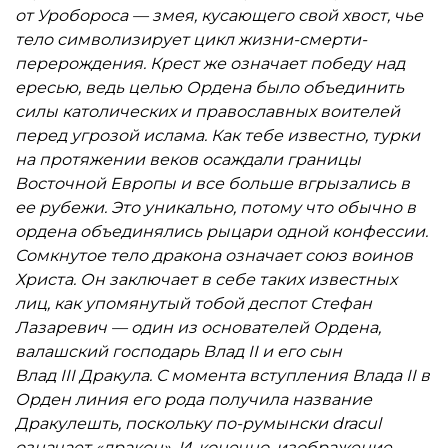
от Уробороса — змея, кусающего свой хвост, чье
тело символизирует цикл жизни-смерти-
перерождения. Крест же означает победу над
ересью, ведь целью Ордена было объединить
силы католических и православных воителей
перед угрозой ислама. Как тебе известно, турки
на протяжении веков осаждали границы
Восточной Европы и все больше вгрызались в
ее рубежи. Это уникально, потому что обычно в
ордена объединялись рыцари одной конфессии.
Сомкнутое тело дракона означает союз воинов
Христа. Он заключает в себе таких известных
лиц, как упомянутый тобой деспот Стефан
Лазаревич — один из основателей Ордена,
валашский господарь Влад II и его сын
Влад III Дракула. С момента вступления Влада II в
Орден линия его рода получила название
Дракулешть, поскольку по-румынски dracul
означает «дракон». И, конечно, изображение