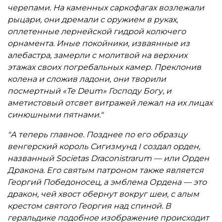
черепами. На каменных саркофагах возлежали
рыцари, они дремали с оружием в руках,
оплетенные лернейской гидрой колючего
орнамента. Иные покойники, изваянные из
алебастра, замерли с молитвой на верхних
этажах своих погребальных камер. Преклонив
колена и сложив ладони, они творили
посмертный «Te Deum» Господу Богу, и
аметистовый отсвет витражей лежал на их лицах
синюшными пятнами."
"А теперь главное. Позднее по его образцу
венгерский король Сигизмунд I создал орден,
названный Societas Draconistrarum — или Орден
Дракона. Его святым патроном также является
Георгий Победоносец, а эмблема Ордена — это
дракон, чей хвост обернут вокруг шеи, с алым
крестом святого Георгия над спиной. В
геральдике подобное изображение происходит