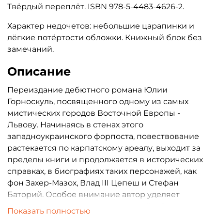
Твёрдый переплёт. ISBN 978-5-4483-4626-2.
Характер недочетов: небольшие царапинки и
лёгкие потёртости обложки. Книжный блок без
замечаний.
Описание
Переиздание дебютного романа Юлии
Горноскуль, посвященного одному из самых
мистических город
ов Восточной Европы -
Львову. Начинаясь в стенах этого
западноукраинского форпоста, повествование
растекается по карпатскому ареалу, выходит за
пределы книги и продолжается в исторических
справках, в биографиях таких персонажей, как
фон Захер-Мазох, Влад III Цепеш и Стефан
Баторий. Особое внимание автор уделяет
Львову в составе Речи Посполитой, обращаясь к
Показать полностью