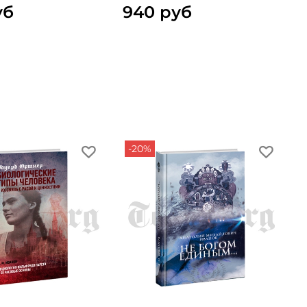
уб
940 руб
-20%