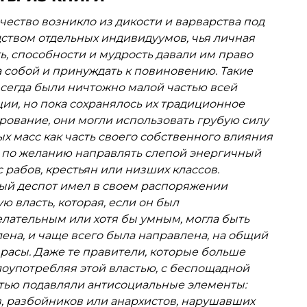
часть посвящена происхождению рас планеты и
чество возникло из дикости и варварства под
тию в исторических и доисторических событиях.
ством отдельных индивидуумов, чья личная
е внимание Грант уделяет грандиозным
ь, способности и мудрость давали им право
м миграциям, к которым, в том числе, относит
а собой и принуждать к повиновению. Такие
ацию Американского континента англо-
сегда были ничтожно малой частью всей
ами.
ии, но пока сохранялось их традиционное
ование, они могли использовать грубую силу
х масс как часть своего собственного влияния
 по желанию направлять слепой энергичный
 рабов, крестьян или низших классов.
ый деспот имел в своем распоряжении
ю власть, которая, если он был
лательным или хотя бы умным, могла быть
ена, и чаще всего была направлена, на общий
расы. Даже те правители, которые больше
лоупотребляя этой властью, с беспощадной
тью подавляли антисоциальные элементы:
, разбойников или анархистов, нарушавших