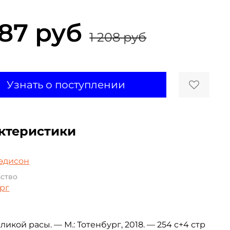
087 руб
1 208 руб
Узнать о поступлении
ктеристики
эдисон
ьство
рг
.
ликой расы. — М.: Тотенбург, 2018. — 254 с+4 стр