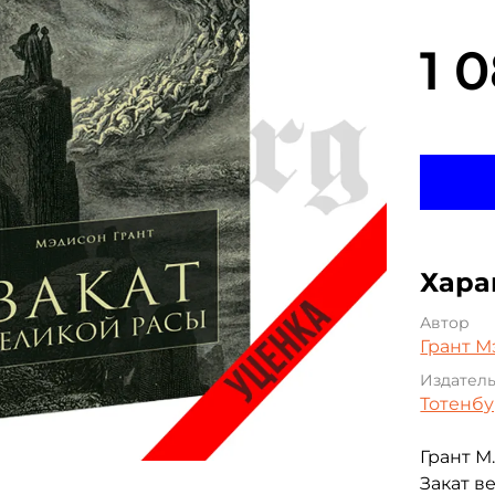
1 
Хара
Автор
Грант М
Издател
Тотенбу
Грант М
Закат ве