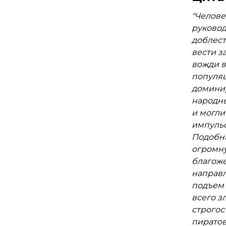
Вторая 
"Челове
их учас
руковод
Большо
доблест
арийски
вести з
колониз
вожди в
саксонц
популяц
доминир
народны
и могли
импульс
Подобн
огромну
благоже
направл
подъем 
всего з
строгос
пиратов