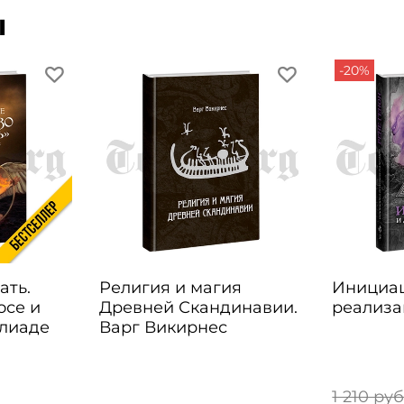
ы
-20%
ать.
Религия и магия
Инициац
осе и
Древней Скандинавии.
реализа
Элиаде
Варг Викирнес
1 210 ру