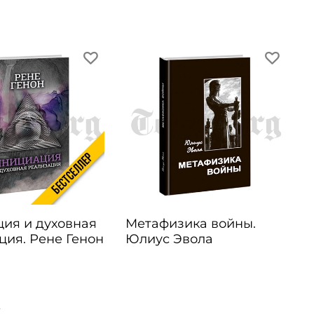
ия и духовная
Метафизика войны.
ция. Рене Генон
Юлиус Эвола
б