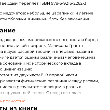
. Твёрдый переплёт. ISBN 978-5-9216-2262-3
р недочетов: небольшие царапинки и лёгкие
сти обложки. Книжный блок без замечаний.
ание
ыдающегося американского евгениста и борца
анение дикой природы Мэдисона Гранта
а в духе расовой теории, и впервые издана в
 книге даётся оценка различным человеческим
а основании их исторического вклада в
ю цивилизацию.
остоит из двух частей. В первой части
риваются физические различия между расами,
иеся в результате эволюции в разных
х окружающей среды. Отсюда вытекает
ие об их неодинаковых наследственных
ь полностью
ах и способностях.
ты из книги