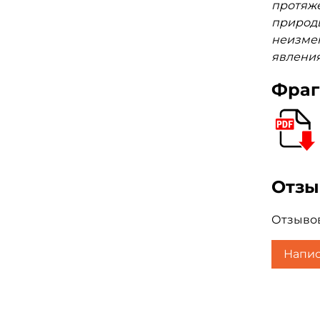
протяже
природы
неизмен
явления
Фраг
Отз
Отзывов
Напис