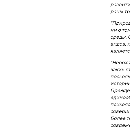
развити
раны тр
"Природ
ни о то
среды. 
видов, 
являетс
"Необхо
каких-л
посколь
истории
Прежде 
единооб
психоло
соверше
Более т
совреме