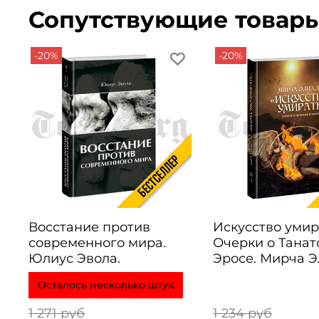
Сопутствующие товар
-20%
-20%
Восстание против
Искусство умир
современного мира.
Очерки о Танат
Юлиус Эвола.
Эросе. Мирча 
Осталось несколько штук
1 271 руб
1 234 руб