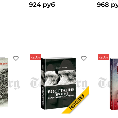
924 руб
968 р
-20%
-20%