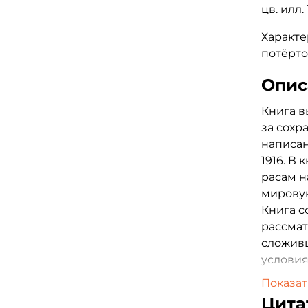
цв. илл
Характе
потёрто
Опис
Книга в
за сохр
написан
1916. В
расам н
мирову
Книга с
рассмат
сложивш
условия
положен
Показат
свойств
Цита