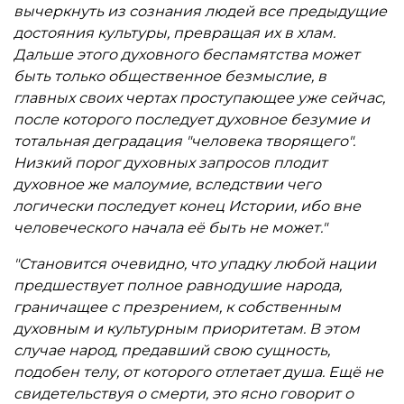
необычностью подхода В.Сиротина к их
вычеркнуть из сознания людей все предыдущие
творчеству, ибо ломает стандартные рамки
достояния культуры, превращая их в хлам.
литературоведческих канонов. Яркая
Дальше этого духовного беспамятства может
самобытность автора в осмыслении мировой
быть только общественное безмыслие, в
истории, философии и духовной жизни, зрелость
главных своих чертах проступающее уже сейчас,
и убедительность суждений не могут оставить
после которого последует духовное безумие и
равнодушными читателей этого многогранного
тотальная деградация "человека творящего".
труда. Первая книга Виктора Сиротина - смелый
Низкий порог духовных запросов плодит
и решительный шаг в русскую литературу.
духовное же малоумие, вследствии чего
логически последует конец Истории, ибо вне
человеческого начала её быть не может."
"Становится очевидно, что упадку любой нации
предшествует полное равнодушие народа,
граничащее с презрением, к собственным
духовным и культурным приоритетам. В этом
случае народ, предавший свою сущность,
подобен телу, от которого отлетает душа. Ещё не
свидетельствуя о смерти, это ясно говорит о