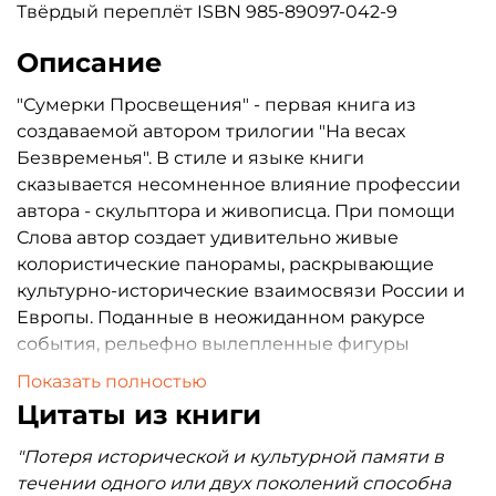
Твёрдый переплёт ISBN 985-89097-042-9
Описание
"Сумерки Просвещения" - первая книга из
создаваемой автором трилогии "На весах
Безвременья". В стиле и языке книги
сказывается несомненное влияние профессии
автора - скульптора и живописца. При помощи
Слова автор создает удивительно живые
колористические панорамы, раскрывающие
культурно-исторические взаимосвязи России и
Европы. Поданные в неожиданном ракурсе
события, рельефно вылепленные фигуры
деятелей истории и культуры, при всей четкости
Показать полностью
и принципиальности позиции автора,
Цитаты из книги
самостоятельно живут в историческом
контексте. Исследование, посвященное Генриху
"Потеря исторической и культурной памяти в
Гейне и Михаилу Лермонтову, изумляет
течении одного или двух поколений способна