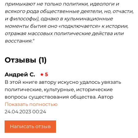
примыкают не только политики, идеологи и
всякого рода общественные деятели, но, отчасти,
и философы), однако в кульминационные
моменты бытия оно «подключается» к истории,
отражая массовых политические действа или
восстания."
Отзывы (1)
Андрей С.
5
В этой книге автору искусно удалось увязать
политические, культурные, исторические
вопросы существования общества. Автор
подробно прослеживает взаимодействие
Показать полностью
европейской и русской культуры, а так же
24.04.2023 00:24
политическую и, неразрывно связанную,
экономическую жизнь в разных странах. В этой
Написать отзыв
связи, очень интересно наблюдать за авторским