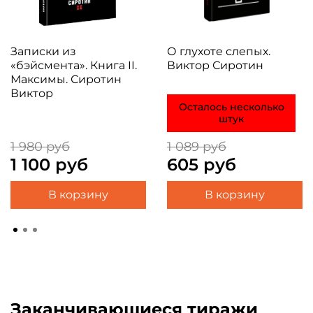
Записки из
О глухоте слепых.
«бэйсмента». Книга II.
Виктор Сиротин
Максимы. Сиротин
Виктор
Осталось несколько
штук
1 980 руб
1 089 руб
1 100 руб
605 руб
В корзину
В корзину
Заканчивающиеся тиражи