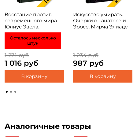
Восстание против
Искусство умирать.
современного мира.
Очерки о Танатосе и
Юлиус Эвола.
Эросе. Мирча Элиаде
Осталось несколько
штук
1 271 руб
1 234 руб
1 016 руб
987 руб
В корзину
В корзину
Аналогичные товары