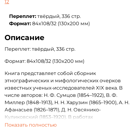
12
Переплет:
твёрдый, 336 стр.
Формат:
84x108/32 (130x200 мм)
Описание
Переплет: твёрдый, 336 стр.
Формат: 84x108/32 (130x200 мм)
Книга представляет собой сборник
этнографических и мифологических очерков
известных ученых-исследователей XIX века. В
числе авторов: Н. Ф. Сумцов (1854–1922), В. Ф.
Миллер (1848–1913), Н. Н. Харузин (1865–1900), А. Н.
Афанасьев (1826–1871), Д. Н. Овсянико-
Куликовский (1853–1920). В работах
разносторонне рассмотрены этнографические
Показать полностью
сведения о проявлениях животных культов у