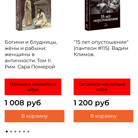
Богини и блудницы,
"15 лет опустошения"
жёны и рабыни:
(пантеон #115). Вадим
женщины в
Климов.
античности. Том II.
Рим. Сара Померой
Осталось несколько
Осталось несколько
штук
штук
1 008 руб
1 200 руб
В корзину
В корзину