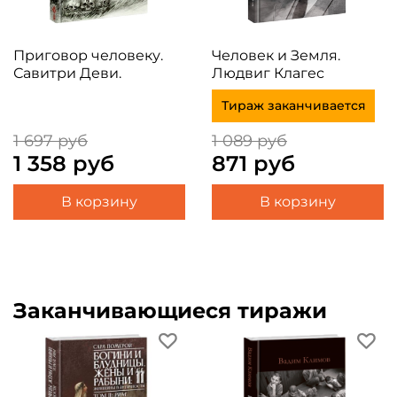
Приговор человеку.
Человек и Земля.
Савитри Деви.
Людвиг Клагес
Тираж заканчивается
1 697 руб
1 089 руб
1 358 руб
871 руб
В корзину
В корзину
Заканчивающиеся тиражи