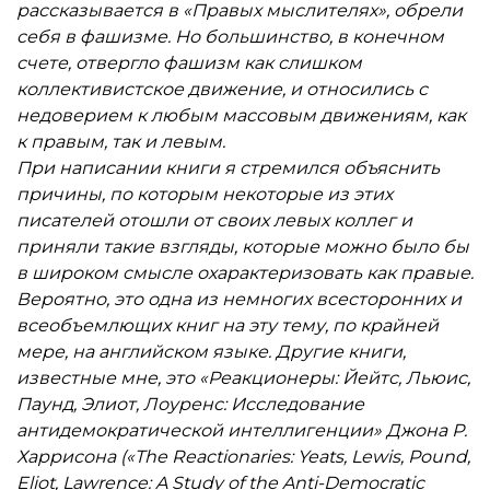
Кнут Гамсун, Юлиус Эвола и Перси Стивенсен.
рассказывается в «Правых мыслителях», обрели
себя в фашизме. Но большинство, в конечном
счете, отвергло фашизм как слишком
коллективистское движение, и относились с
недоверием к любым массовым движениям, как
к правым, так и левым.
При написании книги я стремился объяснить
причины, по которым некоторые из этих
писателей отошли от своих левых коллег и
приняли такие взгляды, которые можно было бы
в широком смысле охарактеризовать как правые.
Вероятно, это одна из немногих всесторонних и
всеобъемлющих книг на эту тему, по крайней
мере, на английском языке. Другие книги,
известные мне, это «Реакционеры: Йейтс, Льюис,
Паунд, Элиот, Лоуренс: Исследование
антидемократической интеллигенции» Джона Р.
Харрисона («The Reactionaries: Yeats, Lewis, Pound,
Eliot, Lawrence: A Study of the Anti-Democratic