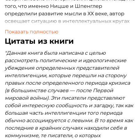
того, что именно Ницше и Шпенглер
определили развитие мысли в ХХ веке, автор
освещает ситуацию в интеллектуальных кругах
Старого и Нового Света. Представленные в книге
Показать полностью
писатели, поэты и философы имели часто
Цитаты из книги
полярные взгляды на идеологии масс, на
религию и индустриализацию, на наследие
"Данная книга была написана с целью
прошлого и плоды будущего. Однако все они в
рассмотреть политические и идеологические
той или иной степени отрицали материализм и
убеждения определенных представителей
эгалитаризм, все они испытывали тревогу из-за
интеллигенции, которые перешли на сторону
распада культуры и традиций. Именно эти
правых после определенного периода кризиса
факторы заставили их искать альтернативу
(в большинстве случаев — после Первой
коммунизму и капитализму, в результате чего
мировой войны). Эти писатели представляют
они принимали праворадикальные идеи,
собой интересную сообщность и загадку, так как
комбинируя их с язычеством, христианством и
большая часть интеллигенции того периода
атеизмом. И именно эти факторы ставят в один
обычно ассоциируется с левыми. В то время как
ряд таких несравнимых личностей, как Томас
последние в крайних случаях находили себя в
Элиот и Алистер Кроули, Филиппо Маринетти и
коммунизме, те писатели, о которых