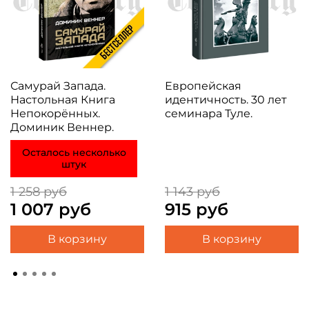
Самурай Запада.
Европейская
Настольная Книга
идентичность. 30 лет
Непокорённых.
семинара Туле.
Доминик Веннер.
Осталось несколько
штук
1 258 руб
1 143 руб
1 007 руб
915 руб
В корзину
В корзину