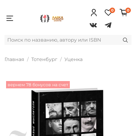
0
0
Главная
Тотенбург
Уценка
вернем 78 бонусов на счет