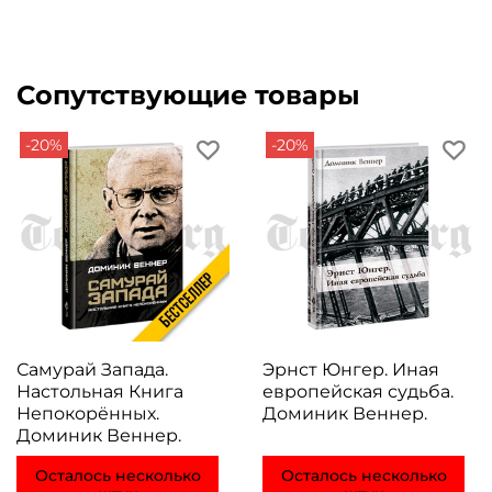
сказать - вообще не встречались...
Сопутствующие товары
-20%
-20%
Самурай Запада.
Эрнст Юнгер. Иная
Настольная Книга
европейская судьба.
Непокорённых.
Доминик Веннер.
Доминик Веннер.
Осталось несколько
Осталось несколько