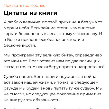
политический подъём, во многом
Показать полностью
напоминавший процессы, через которые Европа
Цитаты из книги
прошла в межвоенный период. Одной из
наиболее необычных фигур того времени стал
Я люблю величие, по этой причине я без ума от
Давуд Моншиадзе. Проведя годы в Германии в
моря и неба. Бескрайние степи, каменистые
самый отчаянный её период, он попытался
горы и бесконечные леса – этому я пою хвалу. И
перенести элементы немецкой модели на
в Боге я поклоняюсь безначальности и
иранскую почву. Его политическая карьера
бесконечности.
оказалась яркой, но недолгой — за ней
Мы проиграем эту великую битву, справедливо
последовали бегство из страны и изгнание.
это или нет. Враг оставит нам по два плачущих
Свою непростую судьбу Моншиадзе описал в
глаза, и точка. У нас отберут просто-напросто всё.
книге «В отчаянных поисках Рая», где
обращается к читателю через воспоминания,
Судьба нации, Бог нации и неустанная война –
притчи, стихи и даже рисунки.
вот закон нашей жизни, и точка! В следующем
раунде мы будем вновь пытать ту же судьбу. Мы
не смогли, но следующее поколение примет из
наших рук эту обязанность…