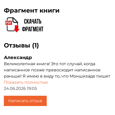
Фрагмент книги
Отзывы (1)
Александр
Великолепная книга! Это тот случай, когда
написанное позже превосходит написанное
раньше! Я имею в виду то, что Моншизаде пишет
несколько в стиле Ницше, как бы повторяя и
Показать полностью
развивая "Заратустру". Но выходит даже сильнее
24.06.2026 19:05
Ницше в некоторых отношениях! Может, таков, и
правда, стиль персидской литературы? Как
Написать отзыв
переводчику с фарси, мне не столь уж часто
встречались такие тексты на фарси, а проще