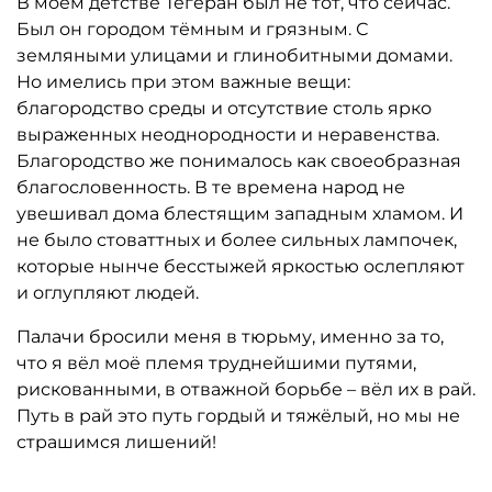
В моём детстве Тегеран был не тот, что сейчас.
Был он городом тёмным и грязным. С
земляными улицами и глинобитными домами.
Но имелись при этом важные вещи:
благородство среды и отсутствие столь ярко
выраженных неоднородности и неравенства.
Благородство же понималось как своеобразная
благословенность. В те времена народ не
увешивал дома блестящим западным хламом. И
не было стоваттных и более сильных лампочек,
которые нынче бесстыжей яркостью ослепляют
и оглупляют людей.
Палачи бросили меня в тюрьму, именно за то,
что я вёл моё племя труднейшими путями,
рискованными, в отважной борьбе – вёл их в рай.
Путь в рай это путь гордый и тяжёлый, но мы не
страшимся лишений!