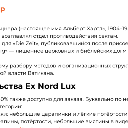
ер
цнера (настоящее имя Альберт Хартль, 1904–19
а возглавлял отдел противодействия сектам.
 для «Die Zeit», публиковавшийся после присо
big» — лишенное церковных и библейских догм
ому разбору методов и организационных струк
ой власти Ватикана.
ства Ex Nord Lux
0% также доступно для заказа. Буквально по не
тегории:
жки: небольшие царапинки и лёгкие потёртост
рапины, потёртости, небольшие вмятины в вид