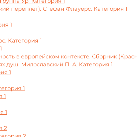
группа Ур. Категория 1
кий переплет). Стефан Флауерс. Категория 1
ия 1
рс. Категория 1
1
ность в европейском контексте. Сборник (Красн
х душ. Милославский П. А. Категория 1
ия 1
тегория 1
 1
я 1
я 2
тегория 2