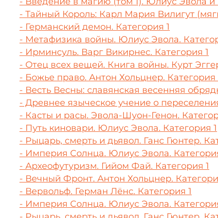
- Введение в магию (том 1). Юлиус Эвола и 
- Тайный Король: Карл Мария Вилигут (мяг
- Германский демон. Категория 1
- Метафизика войны. Юлиус Эвола. Категор
- Ирминсуль. Варг Викирнес. Категория 1
- Отец всех вещей. Книга войны. Курт Эгге
- Божье право. Антон Хольцнер. Категория 
- Весть Весны: славянская весенняя обряд
- Древнее языческое учение о переселения
- Касты и расы. Эвола-Шуон-Генон. Категор
- Путь киновари. Юлиус Эвола. Категория 1
- Рыцарь, смерть и дьявол. Ганс Гюнтер. Ка
- Империя Солнца. Юлиус Эвола. Категория
- Археофутуризм. Гийом Фай. Категория 1
- Вечный Фронт. Антон Хольцнер. Категори
- Вервольф. Герман Лёнс. Категория 1
- Империя Солнца. Юлиус Эвола. Категори
- Рыцарь, смерть и дьявол. Ганс Гюнтер. Ка