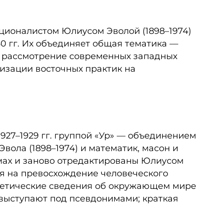
ционалистом Юлиусом Эволой (1898–1974)
60 гг. Их объединяет общая тематика —
же рассмотрение современных западных
изации восточных практик на
927–1929 гг. группой «Ур» — объединением
вола (1898–1974) и математик, масон и
омах и заново отредактированы Юлиусом
ая на превосхождение человеческого
еоретические сведения об окружающем мире
ы выступают под псевдонимами; краткая