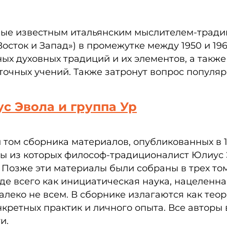
ные известным итальянским мыслителем-тради
Восток и Запад») в промежутке между 1950 и 19
ых духовных традиций и их элементов, а так
очных учений. Также затронут вопрос популяр
ус Эвола и группа Ур
том сборника материалов, опубликованных в 1
ы из которых философ-традиционалист Юлиус Э
. Позже эти материалы были собраны в трех т
е всего как инициатическая наука, нацеленн
 далеко не всем. В сборнике излагаются как т
онкретных практик и личного опыта. Все автор
и.