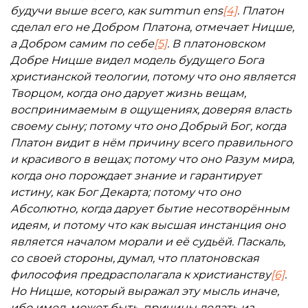
будучи выше всего, как summun ens
[4]
. Платон
сделал его не Добром Платона, отмечает Ницше,
а Добром самим по себе
[5]
. В платоновском
Добре Ницше видел модель будущего Бога
христианской теологии, потому что оно является
Творцом, когда оно дарует жизнь вещам,
воспринимаемым в ощущениях, доверяя власть
своему сыну; потому что оно Добрый Бог, когда
Платон видит в нём причину всего правильного
и красивого в вещах; потому что оно Разум мира,
когда оно порождает знание и гарантирует
истину, как Бог Декарта; потому что оно
Абсолютно, когда дарует бытие несотворённым
идеям, и потому что как высшая инстанция оно
является началом морали и её судьёй. Паскаль,
со своей стороны, думал, что платоновская
философия предрасполагала к христианству
[6]
.
Но Ницше, который выражал эту мысль иначе,
ибо имел, может быть, причины делать из