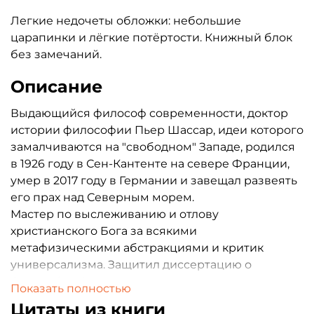
Легкие недочеты обложки: небольшие
царапинки и лёгкие потёртости. Книжный блок
без замечаний.
Описание
Выдающийся философ современности, доктор
истории философии Пьер Шассар, идеи которого
замалчиваются на "свободном" Западе, родился
в 1926 году в Сен-Кантенте на севере Франции,
умер в 2017 году в Германии и завещал развеять
его прах над Северным морем.
Мастер по выслеживанию и отлову
христианского Бога за всякими
метафизическими абстракциями и критик
универсализма. Защитил диссертацию о
философии Ницше.
Показать полностью
В одном своем незаконченном сочинении
Цитаты из книги