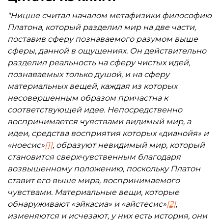
Ницше определенным образом ответил на
вопрос о том, как вершится история,
"Ницше считал началом метафизики философию
поставленный им в "Происхождении трагедии".
Платона, который разделил мир на две части,
Цель данной работы - обратить внимание на этот
поставив сферу познаваемого разумом выше
ответ, связанный с основными темами, которые
сферы, данной в ощущениях. Он действительно
он в себе заключает, изложить в первую
разделил реальность на сферу чистых идей,
очередь, после тематического обзора и
познаваемых только душой, и на сферу
необходимых пояснений, разбросанную в
материальных вещей, каждая из которых
разных местах критику финалистских
несовершенным образом причастна к
интерпретаций, которые давались до Ницше, а
соответствующей идее. Непосредственно
потом терпеливо представить в цельном виде
воспринимается чувствами видимый мир, а
интерпретацию самого Ницше.
идеи, средства восприятия которых «дианойя» и
«ноесис»
[1]
, образуют невидимый мир, который
становится сверхчувственным благодаря
возвышенному положению, поскольку Платон
ставит его выше мира, воспринимаемого
чувствами. Материальные вещи, которые
обнаруживают «эйкасиа» и «айстесис»
[2]
,
изменяются и исчезают, у них есть история, они