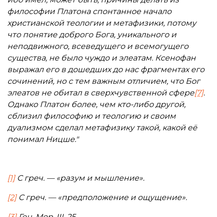
философии Платона спонтанное начало
христианской теологии и метафизики, потому
что понятие доброго Бога, уникального и
неподвижного, всеведущего и всемогущего
существа, не было чуждо и элеатам. Ксенофан
выражал его в дошедших до нас фрагментах его
сочинений, но с тем важным отличием, что Бог
элеатов не обитал в сверхчувственной сфере
[7]
.
Однако Платон более, чем кто-либо другой,
сблизил философию и теологию и своим
дуализмом сделал метафизику такой, какой её
понимал Ницше."
[1]
С греч. — «разум и мышление».
[2]
С греч. — «предположение и ощущение».
[3]
Ген. Мор. III, 25.