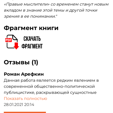
«Правые мыслители» со временем станут новым
вкладом в знание этой темы и другой точки
зрения в ее понимании."
Фрагмент книги
Отзывы (1)
Роман Арефкин
Данная работа является редким явлением в
современной общественно-политической
публицистике, раскрывающей сущностные
основы организации как индивидуального
Показать полностью
характера личности, так и формирования
28.01.2021 20:14
целостных, здоровых идей, базирующихся на