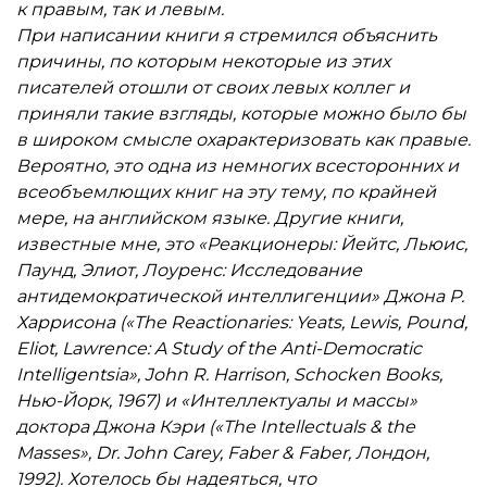
к правым, так и левым.
Кнут Гамсун, Юлиус Эвола и Перси Стивенсен.
При написании книги я стремился объяснить
причины, по которым некоторые из этих
писателей отошли от своих левых коллег и
приняли такие взгляды, которые можно было бы
в широком смысле охарактеризовать как правые.
Вероятно, это одна из немногих всесторонних и
всеобъемлющих книг на эту тему, по крайней
мере, на английском языке. Другие книги,
известные мне, это «Реакционеры: Йейтс, Льюис,
Паунд, Элиот, Лоуренс: Исследование
антидемократической интеллигенции» Джона Р.
Харрисона («The Reactionaries: Yeats, Lewis, Pound,
Eliot, Lawrence: A Study of the Anti-Democratic
Intelligentsia», John R. Harrison, Schocken Books,
Нью-Йорк, 1967) и «Интеллектуалы и массы»
доктора Джона Кэри («The Intellectuals & the
Masses», Dr. John Carey, Faber & Faber, Лондон,
1992). Хотелось бы надеяться, что