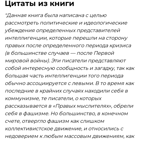
Сверхчеловеке и исторических циклах. Исходя из
Цитаты из книги
того, что именно Ницше и Шпенглер
"Данная книга была написана с целью
определили развитие мысли в ХХ веке, автор
рассмотреть политические и идеологические
освещает ситуацию в интеллектуальных кругах
убеждения определенных представителей
Старого и Нового Света. Представленные в книге
интеллигенции, которые перешли на сторону
писатели, поэты и философы имели часто
правых после определенного периода кризиса
полярные взгляды на идеологии масс, на
(в большинстве случаев — после Первой
религию и индустриализацию, на наследие
мировой войны). Эти писатели представляют
прошлого и плоды будущего. Однако все они в
собой интересную сообщность и загадку, так как
той или иной степени отрицали материализм и
большая часть интеллигенции того периода
эгалитаризм, все они испытывали тревогу из-за
обычно ассоциируется с левыми. В то время как
распада культуры и традиций. Именно эти
последние в крайних случаях находили себя в
факторы заставили их искать альтернативу
коммунизме, те писатели, о которых
коммунизму и капитализму, в результате чего
рассказывается в «Правых мыслителях», обрели
они принимали праворадикальные идеи,
себя в фашизме. Но большинство, в конечном
комбинируя их с язычеством, христианством и
счете, отвергло фашизм как слишком
атеизмом. И именно эти факторы ставят в один
коллективистское движение, и относились с
ряд таких несравнимых личностей, как Томас
недоверием к любым массовым движениям, как
Элиот и Алистер Кроули, Филиппо Маринетти и