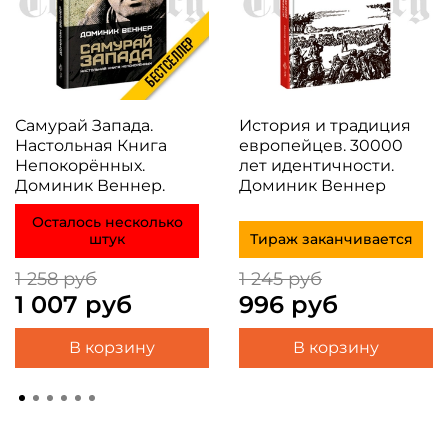
Самурай Запада.
История и традиция
Настольная Книга
европейцев. 30000
Непокорённых.
лет идентичности.
Доминик Веннер.
Доминик Веннер
Осталось несколько
штук
Тираж заканчивается
1 258 руб
1 245 руб
1 007 руб
996 руб
В корзину
В корзину