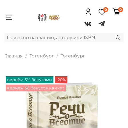
0
0
Главная
Тотенбург
Тотенбург
вернём 5% бонусами
-20%
вернем 36 бонусов на счет