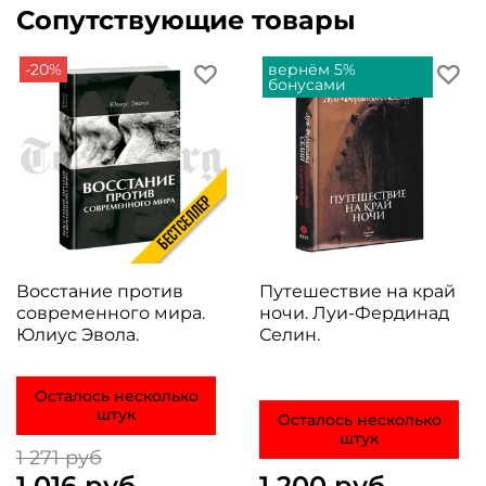
Сопутствующие товары
-20%
вернём 5%
бонусами
Восстание против
Путешествие на край
современного мира.
ночи. Луи-Фердинад
Юлиус Эвола.
Селин.
Осталось несколько
штук
Осталось несколько
штук
1 271 руб
1 016 руб
1 200 руб