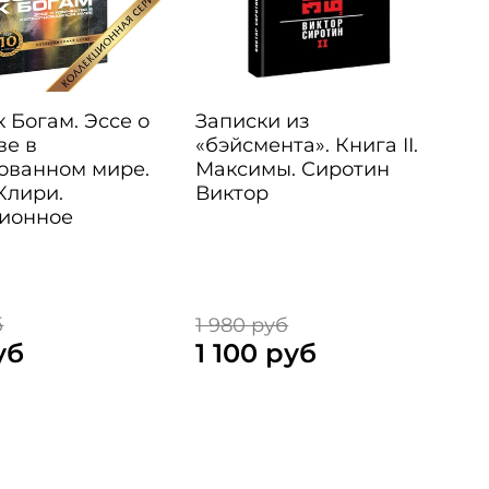
 Богам. Эссе о
Записки из
ве в
«бэйсмента». Книга II.
ованном мире.
Максимы. Сиротин
Клири.
Виктор
ионное
е
б
1 980 руб
1
уб
1 100 руб