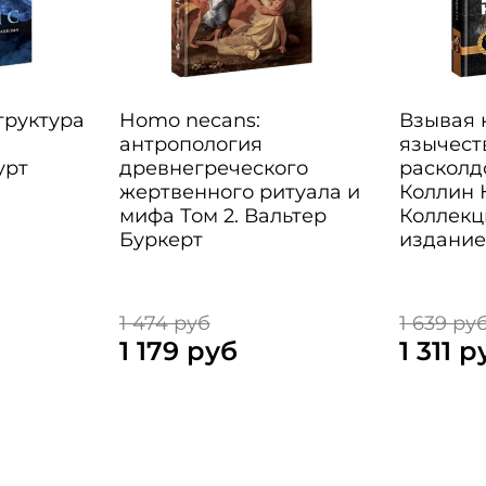
Структура
Homo necans:
Взывая к
антропология
язычест
урт
древнегреческого
расколд
жертвенного ритуала и
Коллин 
мифа Том 2. Вальтер
Коллекц
Буркерт
издани
1 474 руб
1 639 ру
1 179 руб
1 311 р