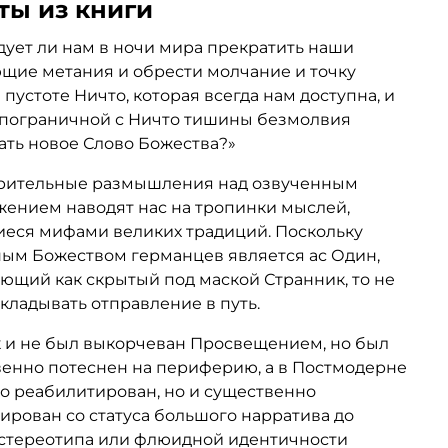
дуется читать дважды, сразу же после первого
ты из книги
ия.
дует ли нам в ночи мира прекратить наши
довано для широкого круга читателей,
щие метания и обрести молчание и точку
сующихся мифологией, метафизикой,
 пустоте Ничто, которая всегда нам доступна, и
ией, лингвистикой и онтологией,
 пограничной с Ничто тишины безмолвия
ведам и интеллектуалам.
ть новое Слово Божества?
»
рительные размышления над озвученным
ением наводят нас на тропинки мыслей,
еся мифами великих традиций. Поскольку
ым Божеством германцев является ас Один,
ющий как скрытый под маской Странник, то не
ткладывать отправление в путь.
 и не был выкорчеван Просвещением, но был
енно потеснен на периферию, а в Постмодерне
о реабилитирован, но и существенно
ирован со статуса большого нарратива до
 стереотипа или флюидной идентичности