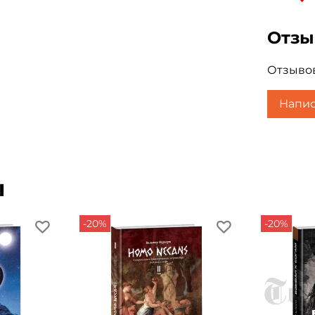
Отз
Отзывов
Напис
ы
-20%
-20%