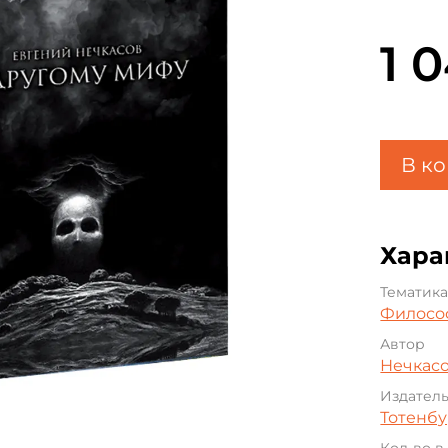
1 
В к
Хара
Тематик
Филосо
Автор
Нечкас
Издател
Тотенбу