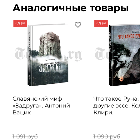
Аналогичные товары
-20%
-20%
Славянский миф
Что такое Руна.
«Задруга». Антоний
другие эссе. К
Вацик
Клири.
1 091 руб
1 090 руб