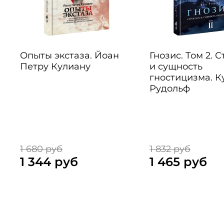
Опыты экстаза. Йоан
Гнозис. Том 2. 
Петру Кулиану
и сущность
гностицизма. К
Рудольф
1 680 руб
1 832 руб
1 344 руб
1 465 руб