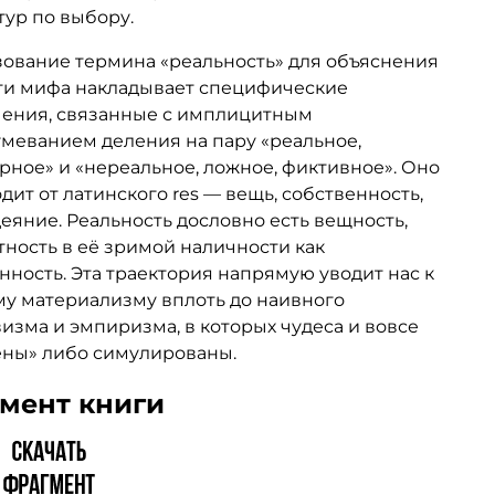
тур по выбору.
ование термина «реальность» для объяснения
ти мифа накладывает специфические
чения, связанные с имплицитным
меванием деления на пару «реальное,
рное» и «нереальное, ложное, фиктивное». Оно
дит от латинского res — вещь, собственность,
деяние. Реальность дословно есть вещность,
тность
в её зримой наличности как
нность. Эта траектория напрямую уводит нас к
у материализму вплоть до наивного
изма и эмпиризма, в которых чудеса и вовсе
ены» либо симулированы.
мент книги