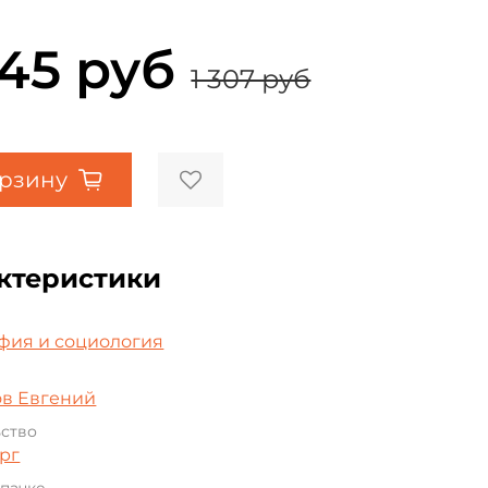
045 руб
1 307 руб
орзину
ктеристики
а
фия и социология
ов Евгений
ьство
рг