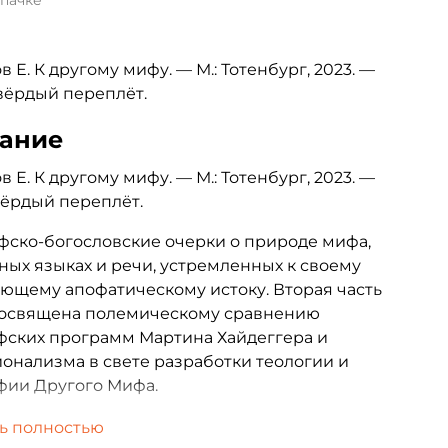
 пачке
в Е. К другому мифу. — М.: Тотенбург, 2023. —
Твёрдый переплёт.
ание
в Е. К другому мифу. — М.: Тотенбург, 2023. —
Твёрдый переплёт.
ско-богословские очерки о природе мифа,
ных языках и речи, устремленных к своему
ющему апофатическому истоку. Вторая часть
посвящена полемическому сравнению
фских программ Мартина Хайдеггера и
онализма в свете разработки теологии и
фии Другого Мифа.
ра книги выстроена таким образом, что её
ь полностью