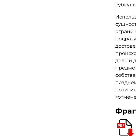
субкуль
Использ
сущнос
ограни
подразу
достове
происхо
дело и 
предме
собстве
позднем
позитив
«отмен
Фраг