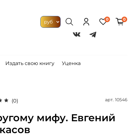
0
0
Издать свою книгу
Уценка
арт.
10546
(0)
ругому мифу. Евгений
касов