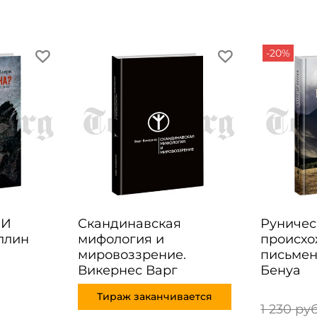
-20%
 И
Скандинавская
Руничес
оллин
мифология и
происх
мировоззрение.
письмен
Викернес Варг
Бенуа
Тираж заканчивается
1 230 ру