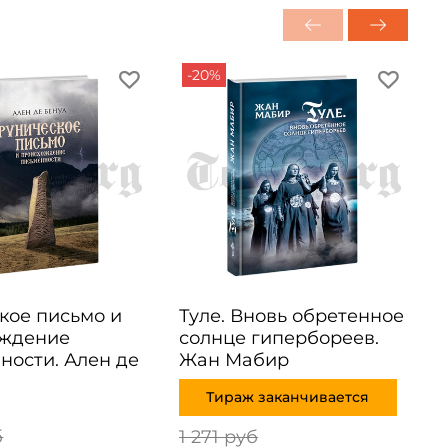
-20%
кое письмо и
Туле. Вновь обретенное
ождение
солнце гипербореев.
ности. Ален де
Жан Мабир
Тираж заканчивается
б
1 271 руб
1