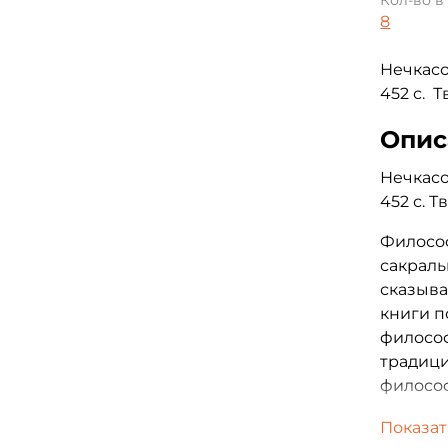
Кол-во в
8
Нечкасо
452 с. 
Опис
Нечкасо
452 с. 
Философ
сакраль
сказыва
книги 
филосо
традици
филосо
Структу
Показат