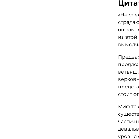
рекомен
Цита
прочтен
«
Не сле
Рекомен
страдаю
интере
опоры в
философ
из этой
религио
вымолча
Предва
предлож
ветвящи
верховн
предста
стоит о
Миф так
существ
частичн
девальв
уровня