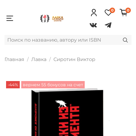
0
0
Главная
Лавка
Сиротин Виктор
-44%
вернем 55 бонусов на счет