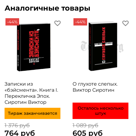
Аналогичные товары
-44%
-44%
Записки из
О глухоте слепых.
«бэйсмента». Книга I.
Виктор Сиротин
Перекличка Эпох.
Сиротин Виктор
Осталось несколько
Тираж заканчивается
штук
1 376 руб
1 089 руб
764 руб
605 руб