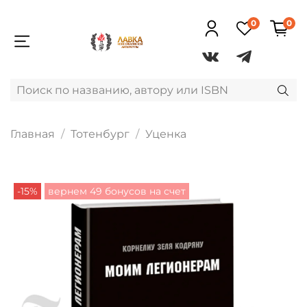
0
0
Главная
Тотенбург
Уценка
-15%
вернем 49 бонусов на счет