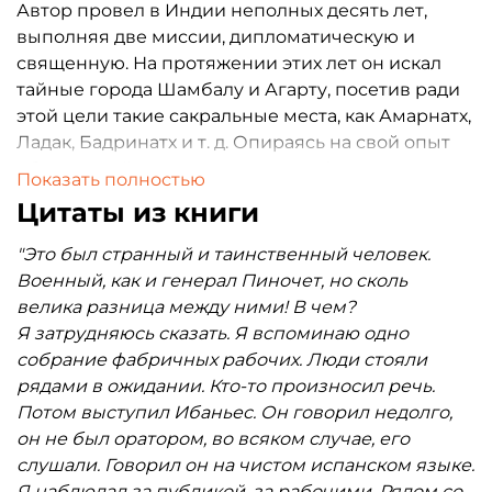
Автор провел в Индии неполных десять лет,
выполняя две миссии, дипломатическу
ю и
священную. На протяжении этих лет он искал
тайные города Шамбалу и Агарту, посетив ради
этой цели такие сакральные места, как Амарнатх,
Ладак, Бадринатх и т. д. Опираясь на свой опыт
общения с йогами и мистиками, Серрано
Показать полностью
подробно описывает нравы Индии, ее духовное
Цитаты из книги
могущество — и постигшую ее трагедию.
Особую роль в «Воспоминаниях» играет
"Это был странный и таинственный человек.
индийская верхушка50-х гг. Перед читателем
Военный, как и генерал Пиночет, но сколь
разворачиваются судьбы таких крупныхфигур,
велика разница между ними! В чем?
как Далай-лама, премьер-министр Джавахарлал
Я затрудняюсь сказать. Я вспоминаю одно
Неру и Индира Ганди, с которой Серрано состоял
собрание фабричных рабочих. Люди стояли
в особой духовной связи.
рядами в ожидании. Кто-то произносил речь.
Цвет тома — красный, рубедо,
Потом выступил Ибаньес. Он говорил недолго,
символизирующий бессмертие
он не был оратором, во всяком случае, его
в нетленном теле, в «красной Врадже».
слушали. Говорил он на чистом испанском языке.
Я наблюдал за публикой, за рабочими. Рядом со