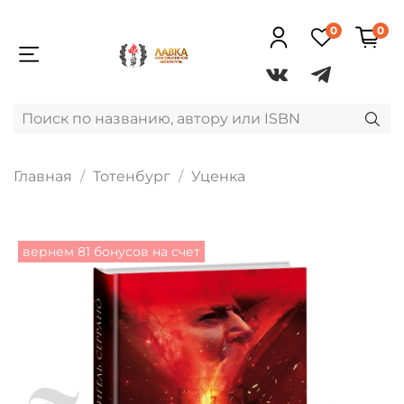
0
0
Главная
Тотенбург
Уценка
вернем 81 бонусов на счет