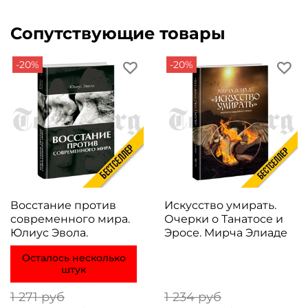
Сопутствующие товары
-20%
-20%
Восстание против
Искусство умирать.
современного мира.
Очерки о Танатосе и
Юлиус Эвола.
Эросе. Мирча Элиаде
Осталось несколько
штук
1 271 руб
1 234 руб