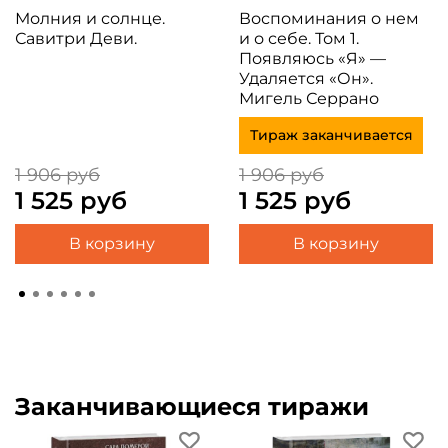
Молния и солнце.
Воспоминания о нем
Савитри Деви.
и о себе. Том 1.
Появляюсь «Я» —
Удаляется «Он».
Мигель Серрано
Тираж заканчивается
1 906 руб
1 906 руб
1 525 руб
1 525 руб
В корзину
В корзину
Заканчивающиеся тиражи