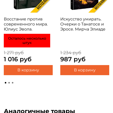
Восстание против
Искусство умирать.
современного мира.
Очерки о Танатосе и
Юлиус Эвола.
Эросе. Мирча Элиаде
Осталось несколько
штук
1 271 руб
1 234 руб
1 016 руб
987 руб
В корзину
В корзину
Аналогичные товары