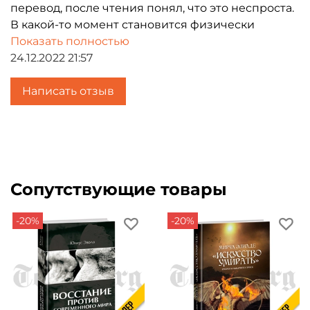
перевод, после чтения понял, что это неспроста.
В какой-то момент становится физически
сложно разбирать посыл автора. В остальном -
Показать полностью
мега-приятная вещь, чтобы приобрести и
24.12.2022 21:57
поставить на полку. В начале книги -
замечательное предисловие от Нечкасова.
Написать отзыв
Сопутствующие товары
-20%
-20%