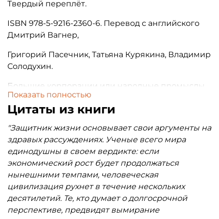
Твердый переплёт.
ISBN 978-5-9216-2360-6. Перевод с английского
Дмитрий Вагнер,
Григорий Пасечник, Татьяна Курякина, Владимир
Солодухин.
Большие корпорации или народные промыслы,
Показать полностью
машины или ручной труд, электричество или
Цитаты из книги
велосипед, капитал или обмен, индустриальный
пейзаж или родные леса, вымирающие виды
"Защитник жизни основывает свои аргументы на
птиц или вымирание человечества? Обо всём
здравых рассуждениях. Ученые всего мира
этом и о многом другом на рубеже тысячелетий
единодушны в своем вердикте: если
рассуждает выдающийся финский мыслитель,
экономический рост будет продолжаться
популярный писатель, радикальный эколог,
нынешними темпами, человеческая
орнитолог и простой рыбак Каарло Пентти
цивилизация рухнет в течение нескольких
Линкола.
десятилетий. Те, кто думает о долгосрочной
перспективе, предвидят вымирание